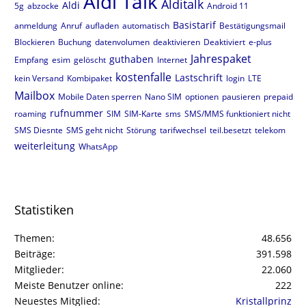
Aldi Talk
Alditalk
Aldi
5g
abzocke
Android 11
Basistarif
anmeldung
Anruf
aufladen
automatisch
Bestätigungsmail
Blockieren
Buchung
datenvolumen
deaktivieren
Deaktiviert
e-plus
Jahrespaket
guthaben
Empfang
esim
gelöscht
Internet
kostenfalle
Lastschrift
kein Versand
Kombipaket
login
LTE
Mailbox
Mobile Daten sperren
Nano SIM
optionen
pausieren
prepaid
rufnummer
roaming
SIM
SIM-Karte
sms
SMS/MMS funktioniert nicht
SMS Diesnte
SMS geht nicht
Störung
tarifwechsel
teil.besetzt
telekom
weiterleitung
WhatsApp
Statistiken
Themen
48.656
Beiträge
391.598
Mitglieder
22.060
Meiste Benutzer online
222
Neuestes Mitglied
Kristallprinz