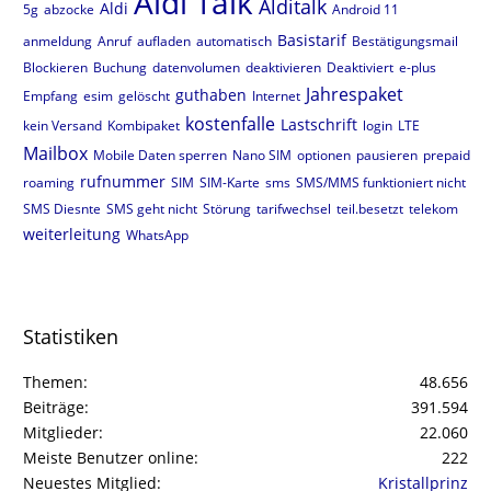
Aldi Talk
Alditalk
Aldi
5g
abzocke
Android 11
Basistarif
anmeldung
Anruf
aufladen
automatisch
Bestätigungsmail
Blockieren
Buchung
datenvolumen
deaktivieren
Deaktiviert
e-plus
Jahrespaket
guthaben
Empfang
esim
gelöscht
Internet
kostenfalle
Lastschrift
kein Versand
Kombipaket
login
LTE
Mailbox
Mobile Daten sperren
Nano SIM
optionen
pausieren
prepaid
rufnummer
roaming
SIM
SIM-Karte
sms
SMS/MMS funktioniert nicht
SMS Diesnte
SMS geht nicht
Störung
tarifwechsel
teil.besetzt
telekom
weiterleitung
WhatsApp
Statistiken
Themen
48.656
Beiträge
391.594
Mitglieder
22.060
Meiste Benutzer online
222
Neuestes Mitglied
Kristallprinz