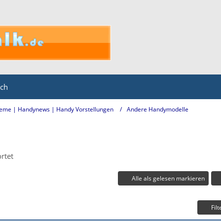
ich
eme | Handynews | Handy Vorstellungen
Andere Handymodelle
rtet
Alle als gelesen markieren
Filt