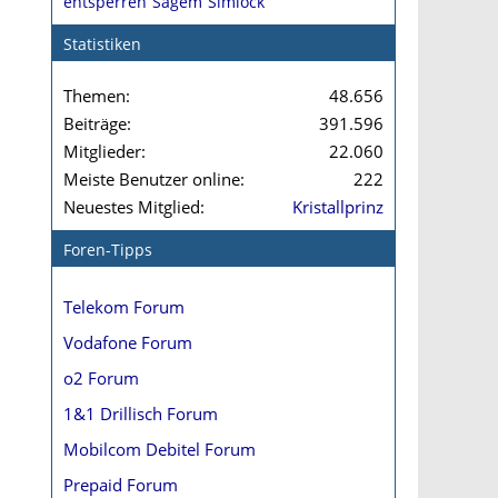
entsperren
Sagem
Simlock
Statistiken
Themen
48.656
Beiträge
391.596
Mitglieder
22.060
Meiste Benutzer online
222
Neuestes Mitglied
Kristallprinz
Foren-Tipps
Telekom Forum
Vodafone Forum
o2 Forum
1&1 Drillisch Forum
Mobilcom Debitel Forum
Prepaid Forum