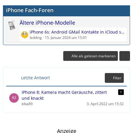
z
i
e
iPhone Fach-Foren
t
t
e
r
Ältere iPhone-Modelle
B
ä
e
g
L
iPhone 6s: Android GMail Kontakte in iCloud sichern
i
e
e
ledding
15. Januar 2024 um 15:01
t
t
r
z
ä
t
Alle als gelesen markieren
g
e
e
B
e
Letzte Antwort
Filter
i
t
r
IPhone 8: Kamera macht Geräusche, zittert
1
ä
und knackt
g
kiba89
3. April 2022 um 15:32
e
Anzeige