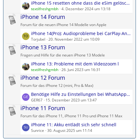
L
iPhone 15 resetten ohne dass die eSim gelöscht wird
e
r
e
textilfreshgmbh
4. Dezember 2024 um 13:18
B
ä
t
iPhone 14 Forum
e
g
z
i
e
Forum für die neuen iPhone 14 Modelle von Apple
t
t
L
iPhone 14(Pro): Audioprobleme bei CarPlay-Anrufen
e
r
e
Torjubel
20. November 2022 um 10:09
B
ä
t
iPhone 13 Forum
e
g
z
i
e
Fragen und Hilfe für die neuen iPhone 13 Modele
t
t
L
iPhone 13: Probleme mit dem Videozoom l
e
r
e
textilfreshgmbh
26. Juni 2023 um 16:31
B
ä
t
iPhone 12 Forum
e
g
z
i
e
Forum für das iPhone 12 (mini, Pro & Max)
t
t
L
Benötige Hilfe zu Einstellungen bei WhatsApp Aktuelles
e
r
e
GER67
15. Dezember 2023 um 13:47
B
ä
t
iPhone 11 Forum
e
g
z
i
e
Forum für das iPhone 11, iPhone 11 Pro und iPhone 11 Max
t
t
L
iPhone 11: Akku entlädt sich sehr schnell
e
r
e
Sunrice
30. August 2025 um 11:14
B
ä
t
e
g