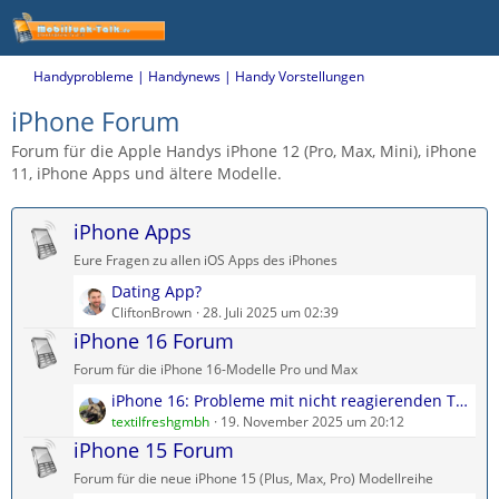
Handyprobleme | Handynews | Handy Vorstellungen
iPhone Forum
Forum für die Apple Handys iPhone 12 (Pro, Max, Mini), iPhone
11, iPhone Apps und ältere Modelle.
iPhone Apps
Eure Fragen zu allen iOS Apps des iPhones
L
Dating App?
e
CliftonBrown
28. Juli 2025 um 02:39
t
iPhone 16 Forum
z
Forum für die iPhone 16-Modelle Pro und Max
t
L
iPhone 16: Probleme mit nicht reagierenden Touch-Display?
e
e
textilfreshgmbh
19. November 2025 um 20:12
B
t
iPhone 15 Forum
e
z
i
Forum für die neue iPhone 15 (Plus, Max, Pro) Modellreihe
t
t