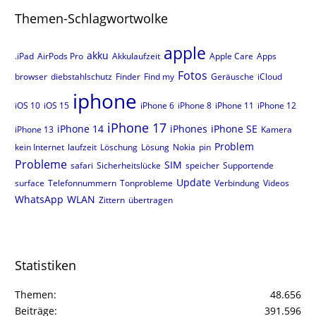
Themen-Schlagwortwolke
apple
akku
.iPad
AirPods Pro
Akkulaufzeit
Apple Care
Apps
Fotos
browser
diebstahlschutz
Finder
Find my
Geräusche
iCloud
iphone
iOS 10
iOS 15
iPhone 6
iPhone 8
iPhone 11
iPhone 12
iPhone 17
iPhone 14
iPhones
iPhone SE
iPhone 13
Kamera
Problem
kein Internet
laufzeit
Löschung
Lösung
Nokia
pin
Probleme
SIM
safari
Sicherheitslücke
speicher
Supportende
Update
surface
Telefonnummern
Tonprobleme
Verbindung
Videos
WhatsApp
WLAN
Zittern
übertragen
Statistiken
Themen
48.656
Beiträge
391.596