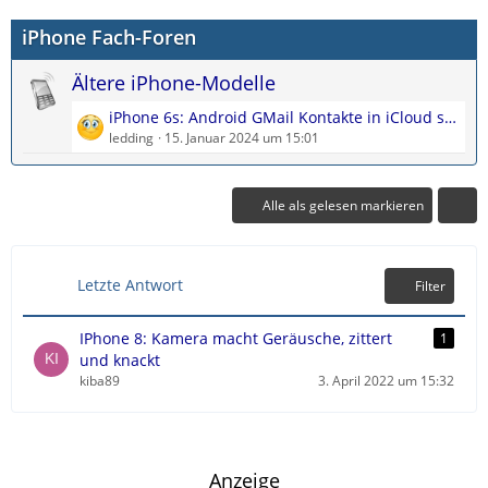
z
i
e
iPhone Fach-Foren
t
t
e
r
Ältere iPhone-Modelle
B
ä
e
g
L
iPhone 6s: Android GMail Kontakte in iCloud sichern
i
e
e
ledding
15. Januar 2024 um 15:01
t
t
r
z
ä
t
Alle als gelesen markieren
g
e
e
B
e
Letzte Antwort
Filter
i
t
r
IPhone 8: Kamera macht Geräusche, zittert
1
ä
und knackt
g
kiba89
3. April 2022 um 15:32
e
Anzeige