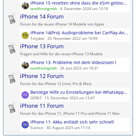
L
iPhone 15 resetten ohne dass die eSim gelöscht wird
e
r
e
textilfreshgmbh
4. Dezember 2024 um 13:18
B
ä
t
iPhone 14 Forum
e
g
z
i
e
Forum für die neuen iPhone 14 Modelle von Apple
t
t
L
iPhone 14(Pro): Audioprobleme bei CarPlay-Anrufen
e
r
e
Torjubel
20. November 2022 um 10:09
B
ä
t
iPhone 13 Forum
e
g
z
i
e
Fragen und Hilfe für die neuen iPhone 13 Modele
t
t
L
iPhone 13: Probleme mit dem Videozoom l
e
r
e
textilfreshgmbh
26. Juni 2023 um 16:31
B
ä
t
iPhone 12 Forum
e
g
z
i
e
Forum für das iPhone 12 (mini, Pro & Max)
t
t
L
Benötige Hilfe zu Einstellungen bei WhatsApp Aktuelles
e
r
e
GER67
15. Dezember 2023 um 13:47
B
ä
t
iPhone 11 Forum
e
g
z
i
e
Forum für das iPhone 11, iPhone 11 Pro und iPhone 11 Max
t
t
L
iPhone 11: Akku entlädt sich sehr schnell
e
r
e
Sunrice
30. August 2025 um 11:14
B
ä
t
e
g