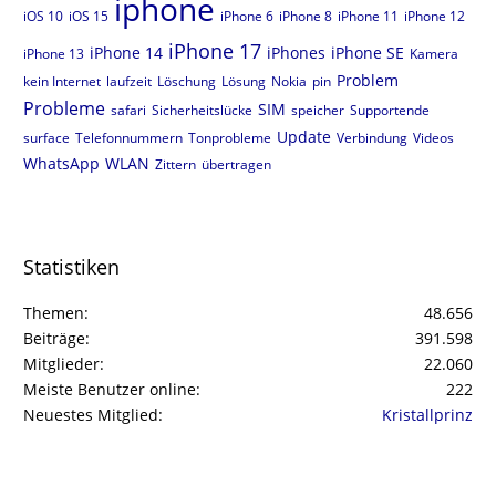
iphone
iOS 10
iOS 15
iPhone 6
iPhone 8
iPhone 11
iPhone 12
iPhone 17
iPhone 14
iPhones
iPhone SE
iPhone 13
Kamera
Problem
kein Internet
laufzeit
Löschung
Lösung
Nokia
pin
Probleme
SIM
safari
Sicherheitslücke
speicher
Supportende
Update
surface
Telefonnummern
Tonprobleme
Verbindung
Videos
WhatsApp
WLAN
Zittern
übertragen
Statistiken
Themen
48.656
Beiträge
391.598
Mitglieder
22.060
Meiste Benutzer online
222
Neuestes Mitglied
Kristallprinz