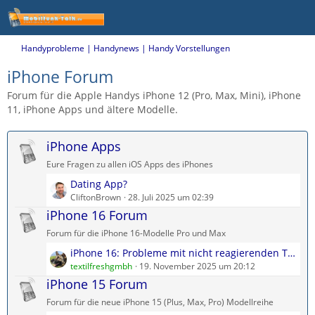
Handyprobleme | Handynews | Handy Vorstellungen
iPhone Forum
Forum für die Apple Handys iPhone 12 (Pro, Max, Mini), iPhone
11, iPhone Apps und ältere Modelle.
iPhone Apps
Eure Fragen zu allen iOS Apps des iPhones
L
Dating App?
e
CliftonBrown
28. Juli 2025 um 02:39
t
iPhone 16 Forum
z
Forum für die iPhone 16-Modelle Pro und Max
t
L
iPhone 16: Probleme mit nicht reagierenden Touch-Display?
e
e
textilfreshgmbh
19. November 2025 um 20:12
B
t
iPhone 15 Forum
e
z
i
Forum für die neue iPhone 15 (Plus, Max, Pro) Modellreihe
t
t