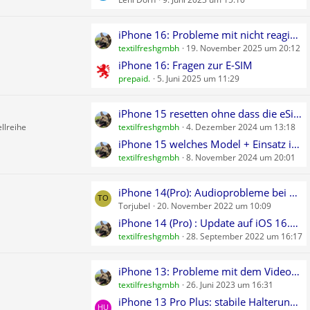
z
t
e
L
iPhone 16: Probleme mit nicht reagierenden Touch-Display?
B
textilfreshgmbh
19. November 2025 um 20:12
e
e
t
iPhone 16: Fragen zur E-SIM
i
prepaid.
5. Juni 2025 um 11:29
z
t
t
r
e
L
iPhone 15 resetten ohne dass die eSim gelöscht wird
ä
B
llreihe
textilfreshgmbh
4. Dezember 2024 um 13:18
e
g
e
t
iPhone 15 welches Model + Einsatz in Deutschland/Europa
e
i
textilfreshgmbh
8. November 2024 um 20:01
z
t
t
r
e
L
iPhone 14(Pro): Audioprobleme bei CarPlay-Anrufen
ä
B
Torjubel
20. November 2022 um 10:09
e
g
e
t
iPhone 14 (Pro) : Update auf iOS 16.0.2. behebt Kamera-Probleme
e
i
textilfreshgmbh
28. September 2022 um 16:17
z
t
t
r
e
L
iPhone 13: Probleme mit dem Videozoom l
ä
B
textilfreshgmbh
26. Juni 2023 um 16:31
e
g
e
t
iPhone 13 Pro Plus: stabile Halterung gesucht