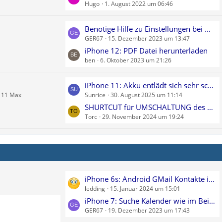
e
i
Hugo
1. August 2022 um 06:46
z
t
t
r
e
L
Benötige Hilfe zu Einstellungen bei WhatsApp Aktuelles
ä
B
GER67
15. Dezember 2023 um 13:47
e
g
e
t
iPhone 12: PDF Datei herunterladen
e
i
ben
6. Oktober 2023 um 21:26
z
t
t
r
e
L
iPhone 11: Akku entlädt sich sehr schnell
ä
B
e 11 Max
Sunrice
30. August 2025 um 11:14
e
g
e
t
SHURTCUT für UMSCHALTUNG des DISPLAY von FARBE zu GRAUSTUFEN
e
i
Torc
29. November 2024 um 19:24
z
t
t
r
e
ä
B
g
e
e
i
L
iPhone 6s: Android GMail Kontakte in iCloud sichern
t
ledding
15. Januar 2024 um 15:01
e
r
t
iPhone 7: Suche Kalender wie im Beitrag beschrieben
ä
GER67
19. Dezember 2023 um 17:43
z
g