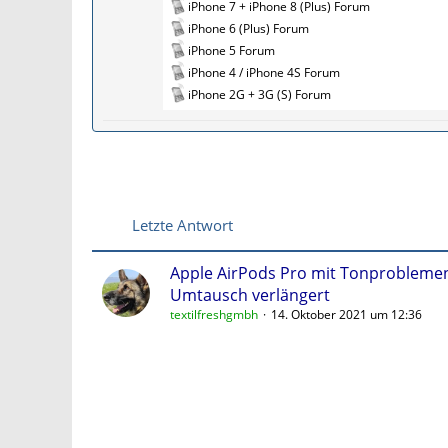
t
iPhone 7 + iPhone 8 (Plus) Forum
e
iPhone 6 (Plus) Forum
r
iPhone 5 Forum
f
iPhone 4 / iPhone 4S Forum
o
iPhone 2G + 3G (S) Forum
r
e
n
Letzte Antwort
Apple AirPods Pro mit Tonproblemen
Umtausch verlängert
textilfreshgmbh
14. Oktober 2021 um 12:36