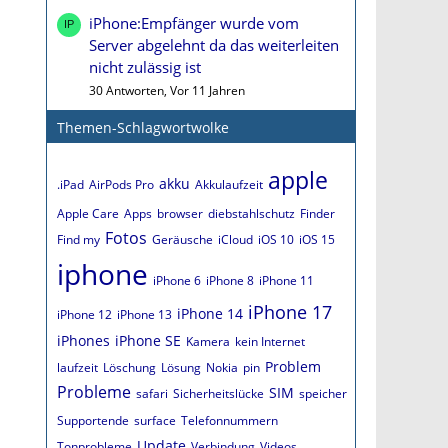
iPhone:Empfänger wurde vom
Server abgelehnt da das weiterleiten
nicht zulässig ist
30 Antworten, Vor 11 Jahren
Themen-Schlagwortwolke
apple
akku
.iPad
AirPods Pro
Akkulaufzeit
Apple Care
Apps
browser
diebstahlschutz
Finder
Fotos
Find my
Geräusche
iCloud
iOS 10
iOS 15
iphone
iPhone 6
iPhone 8
iPhone 11
iPhone 17
iPhone 14
iPhone 12
iPhone 13
iPhones
iPhone SE
Kamera
kein Internet
Problem
laufzeit
Löschung
Lösung
Nokia
pin
Probleme
SIM
safari
Sicherheitslücke
speicher
Supportende
surface
Telefonnummern
Update
Tonprobleme
Verbindung
Videos