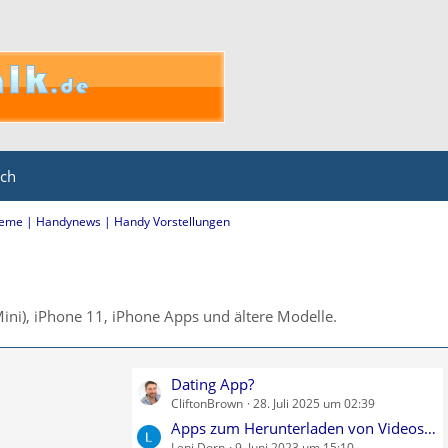
ich
eme | Handynews | Handy Vorstellungen
ini), iPhone 11, iPhone Apps und ältere Modelle.
L
Dating App?
CliftonBrown
28. Juli 2025 um 02:39
e
t
Apps zum Herunterladen von Videos von YouTube
Leni Dorn
9. Juni 2023 um 15:10