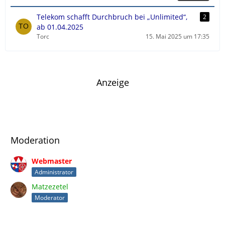
t
r
Telekom schafft Durchbruch bei „Unlimited“,
2
ä
ab 01.04.2025
g
Torc
15. Mai 2025 um 17:35
e
Anzeige
Moderation
Webmaster
Administrator
Matzezetel
Moderator