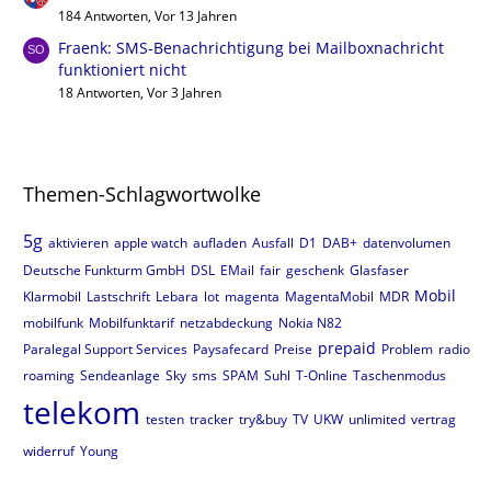
184 Antworten, Vor 13 Jahren
Fraenk: SMS-Benachrichtigung bei Mailboxnachricht
funktioniert nicht
18 Antworten, Vor 3 Jahren
Themen-Schlagwortwolke
5g
aktivieren
apple watch
aufladen
Ausfall
D1
DAB+
datenvolumen
Deutsche Funkturm GmbH
DSL
EMail
fair
geschenk
Glasfaser
Mobil
Klarmobil
Lastschrift
Lebara
lot
magenta
MagentaMobil
MDR
mobilfunk
Mobilfunktarif
netzabdeckung
Nokia N82
prepaid
Paralegal Support Services
Paysafecard
Preise
Problem
radio
roaming
Sendeanlage
Sky
sms
SPAM
Suhl
T-Online
Taschenmodus
telekom
testen
tracker
try&buy
TV
UKW
unlimited
vertrag
widerruf
Young