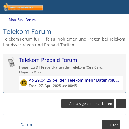
Mobilfunk Forum
Telekom Forum
Telekom Forum für Hilfe zu Problemen und Fragen bei Telekom
Handyverträgen und Prepaid-Tarifen.
Telekom Prepaid Forum
Fragen zu D1 Prepaidkarten der Telekom (Xtra Card,
MagentaMobil)
L
Ab 29.04.25 bei der Telekom mehr Datenvolumen im Prepaid
e
Torc
27. April 2025 um 08:45
t
z
t
Alle als gelesen markieren
e
B
e
Datum
Filter
i