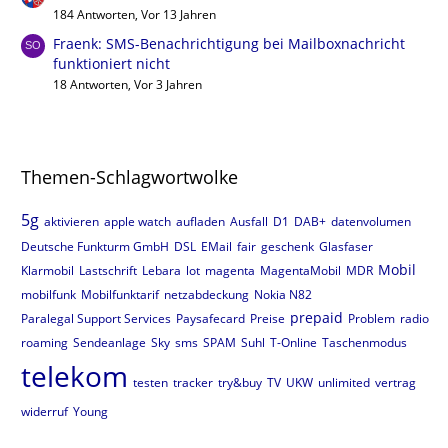
184 Antworten, Vor 13 Jahren
Fraenk: SMS-Benachrichtigung bei Mailboxnachricht
funktioniert nicht
18 Antworten, Vor 3 Jahren
Themen-Schlagwortwolke
5g
aktivieren
apple watch
aufladen
Ausfall
D1
DAB+
datenvolumen
Deutsche Funkturm GmbH
DSL
EMail
fair
geschenk
Glasfaser
Mobil
Klarmobil
Lastschrift
Lebara
lot
magenta
MagentaMobil
MDR
mobilfunk
Mobilfunktarif
netzabdeckung
Nokia N82
prepaid
Paralegal Support Services
Paysafecard
Preise
Problem
radio
roaming
Sendeanlage
Sky
sms
SPAM
Suhl
T-Online
Taschenmodus
telekom
testen
tracker
try&buy
TV
UKW
unlimited
vertrag
widerruf
Young