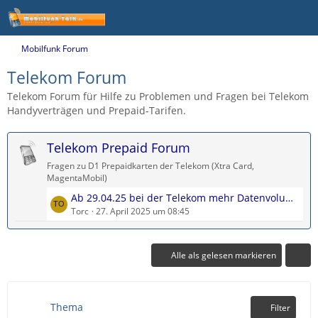
Mobilfunk Forum
Telekom Forum
Telekom Forum für Hilfe zu Problemen und Fragen bei Telekom
Handyverträgen und Prepaid-Tarifen.
Telekom Prepaid Forum
Fragen zu D1 Prepaidkarten der Telekom (Xtra Card,
MagentaMobil)
L
Ab 29.04.25 bei der Telekom mehr Datenvolumen im Prepaid
e
Torc
27. April 2025 um 08:45
t
z
t
Alle als gelesen markieren
e
B
e
Thema
Filter
i