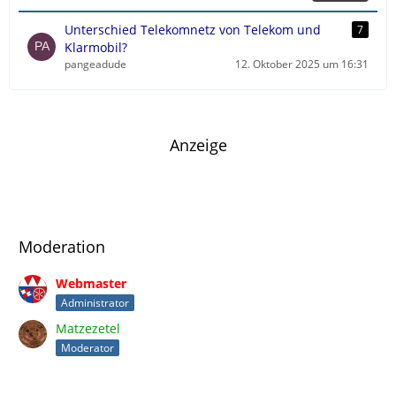
t
r
Unterschied Telekomnetz von Telekom und
7
ä
Klarmobil?
g
pangeadude
12. Oktober 2025 um 16:31
e
Anzeige
Moderation
Webmaster
Administrator
Matzezetel
Moderator