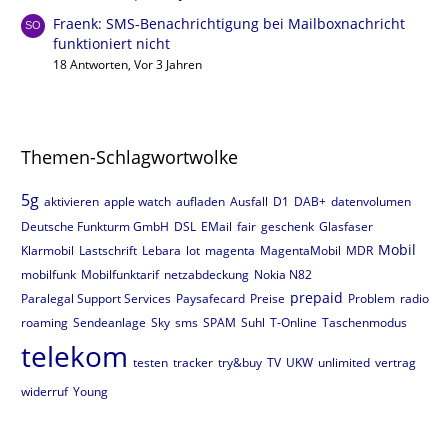
Fraenk: SMS-Benachrichtigung bei Mailboxnachricht
funktioniert nicht
18 Antworten, Vor 3 Jahren
Themen-Schlagwortwolke
5g
aktivieren
apple watch
aufladen
Ausfall
D1
DAB+
datenvolumen
Deutsche Funkturm GmbH
DSL
EMail
fair
geschenk
Glasfaser
Mobil
Klarmobil
Lastschrift
Lebara
lot
magenta
MagentaMobil
MDR
mobilfunk
Mobilfunktarif
netzabdeckung
Nokia N82
prepaid
Paralegal Support Services
Paysafecard
Preise
Problem
radio
roaming
Sendeanlage
Sky
sms
SPAM
Suhl
T-Online
Taschenmodus
telekom
testen
tracker
try&buy
TV
UKW
unlimited
vertrag
widerruf
Young