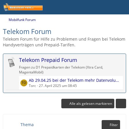
Mobilfunk Forum
Telekom Forum
Telekom Forum für Hilfe zu Problemen und Fragen bei Telekom
Handyverträgen und Prepaid-Tarifen.
Telekom Prepaid Forum
Fragen zu D1 Prepaidkarten der Telekom (Xtra Card,
MagentaMobil)
L
Ab 29.04.25 bei der Telekom mehr Datenvolumen im Prepaid
e
Torc
27. April 2025 um 08:45
t
z
t
Alle als gelesen markieren
e
B
e
Thema
Filter
i