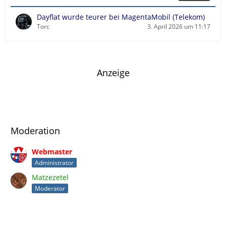
t
r
Dayflat wurde teurer bei MagentaMobil (Telekom)
ä
Torc
3. April 2026 um 11:17
g
e
Anzeige
Moderation
Webmaster
Administrator
Matzezetel
Moderator