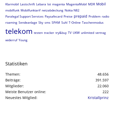
Mobil
Klarmobil
Lastschrift
Lebara
lot
magenta
MagentaMobil
MDR
mobilfunk
Mobilfunktarif
netzabdeckung
Nokia N82
prepaid
Paralegal Support Services
Paysafecard
Preise
Problem
radio
roaming
Sendeanlage
Sky
sms
SPAM
Suhl
T-Online
Taschenmodus
telekom
testen
tracker
try&buy
TV
UKW
unlimited
vertrag
widerruf
Young
Statistiken
Themen
48.656
Beiträge
391.597
Mitglieder
22.060
Meiste Benutzer online
222
Neuestes Mitglied
Kristallprinz