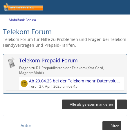
Mobilfunk Forum
Telekom Forum
Telekom Forum für Hilfe zu Problemen und Fragen bei Telekom
Handyverträgen und Prepaid-Tarifen.
Telekom Prepaid Forum
Fragen zu D1 Prepaidkarten der Telekom (Xtra Card,
MagentaMobil)
L
Ab 29.04.25 bei der Telekom mehr Datenvolumen im Prepaid
e
Torc
27. April 2025 um 08:45
t
z
t
Alle als gelesen markieren
e
B
e
Autor
Filter
i