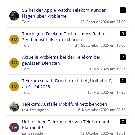
5G bei der Apple Watch: Telekom-Kunden
1
klagen über Probleme
Torc
23. Februar 2026 um 21:09
Thüringen: Telekom-Tochter muss Radio-
5
Sendemast teils zurückbauen
Torc
21. September 2025 um 19:06
Aktuelle Probleme bei der Telekom bei
2
gewissen Diensten
Torc
1. Mai 2025 um 10:25
Telekom schafft Durchbruch bei „Unlimited“,
2
ab 01.04.2025
Torc
15. Mai 2025 um 17:35
Telekom: Ausfälle Mobilfunknetz behoben
textilfreshgmbh
18. November 2022 um 08:58
Unterschied Telekomnetz von Telekom und
7
Klarmobil?
pangeadude
12. Oktober 2025 um 16:31