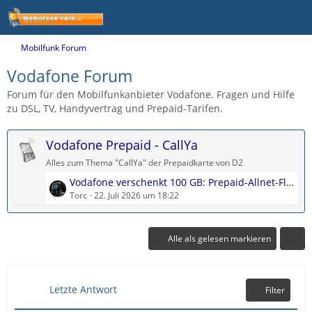
Mobilfunk Forum
Vodafone Forum
Forum für den Mobilfunkanbieter Vodafone. Fragen und Hilfe
zu DSL, TV, Handyvertrag und Prepaid-Tarifen.
Vodafone Prepaid - CallYa
Alles zum Thema "CallYa" der Prepaidkarte von D2
L
Vodafone verschenkt 100 GB: Prepaid-Allnet-Flat kostenlos testen
e
Torc
22. Juli 2026 um 18:22
t
z
t
Alle als gelesen markieren
e
B
e
Letzte Antwort
Filter
i
t