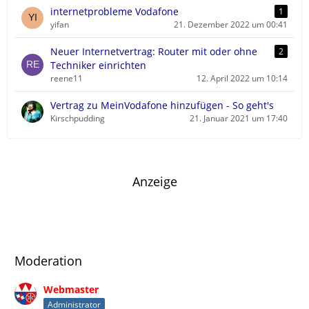
r
internetprobleme Vodafone
1
ä
yifan
21. Dezember 2022 um 00:41
g
e
Neuer Internetvertrag: Router mit oder ohne
2
Techniker einrichten
reene11
12. April 2022 um 10:14
Vertrag zu MeinVodafone hinzufügen - So geht's
Kirschpudding
21. Januar 2021 um 17:40
Anzeige
Moderation
Webmaster
Administrator