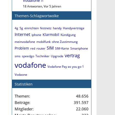
Vodafone ?!
18 Antworten, Vor 5 Jahren
Themen-Schlagwortwolke
4g
5g
einrichten
festnetz
handy
Handyverträge
Internet
Klarmobil
iphone
Kündigung
meinvodafone
mobilfunk
ohne Zustimmung
SIM
Problem
red
router
SIM-Karte
Smartphone
vertrag
sms
speedgo
Techniker
Upgrade
vodafone
Vodafone Pay as you go 1
Vodaone
Statistiken
Themen
48.656
Beiträge
391.597
Mitglieder
22.060