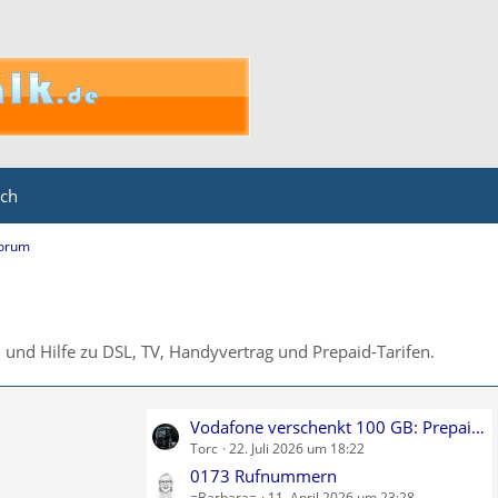
ich
Forum
und Hilfe zu DSL, TV, Handyvertrag und Prepaid-Tarifen.
L
Vodafone verschenkt 100 GB: Prepaid-Allnet-Flat kostenlos testen
Torc
22. Juli 2026 um 18:22
e
t
0173 Rufnummern
=Barbara=
11. April 2026 um 23:28