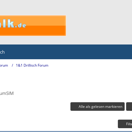
ich
Forum
1&1 Drillisch Forum
miumSIM
Alle als gelesen markieren
Filt