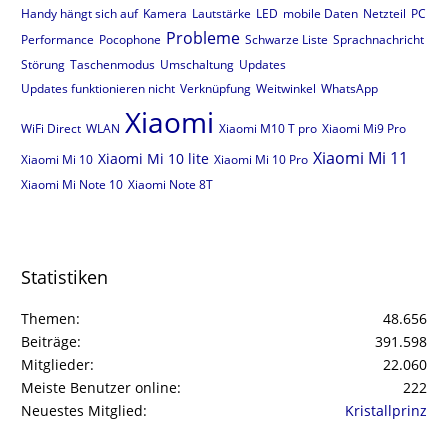
Handy hängt sich auf
Kamera
Lautstärke
LED
mobile Daten
Netzteil
PC
Probleme
Performance
Pocophone
Schwarze Liste
Sprachnachricht
Störung
Taschenmodus
Umschaltung
Updates
Updates funktionieren nicht
Verknüpfung
Weitwinkel
WhatsApp
Xiaomi
WiFi Direct
WLAN
Xiaomi M10 T pro
Xiaomi Mi9 Pro
Xiaomi Mi 11
Xiaomi Mi 10 lite
Xiaomi Mi 10
Xiaomi Mi 10 Pro
Xiaomi Mi Note 10
Xiaomi Note 8T
Statistiken
Themen
48.656
Beiträge
391.598
Mitglieder
22.060
Meiste Benutzer online
222
Neuestes Mitglied
Kristallprinz