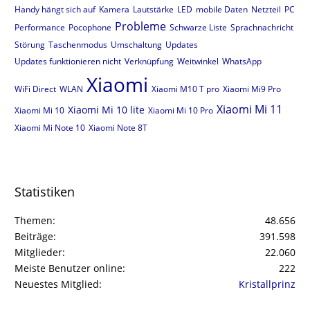
Handy hängt sich auf
Kamera
Lautstärke
LED
mobile Daten
Netzteil
PC
Probleme
Performance
Pocophone
Schwarze Liste
Sprachnachricht
Störung
Taschenmodus
Umschaltung
Updates
Updates funktionieren nicht
Verknüpfung
Weitwinkel
WhatsApp
Xiaomi
WiFi Direct
WLAN
Xiaomi M10 T pro
Xiaomi Mi9 Pro
Xiaomi Mi 11
Xiaomi Mi 10 lite
Xiaomi Mi 10
Xiaomi Mi 10 Pro
Xiaomi Mi Note 10
Xiaomi Note 8T
Statistiken
Themen
48.656
Beiträge
391.598
Mitglieder
22.060
Meiste Benutzer online
222
Neuestes Mitglied
Kristallprinz