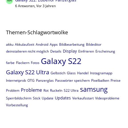
6 Antworten, Vor 3 Jahren
Themen-Schlagwortwolke
akku
Akkulaufzeit
Android
Apps
Bildbearbeitung
Bildeditor
Display
deinstalieren nicht möglich
Details
Einfrieren
Erscheinung
Galaxy S22
farbe
Flackern
Fotos
Galaxy S22 Ultra
Gelbstich
Glass
Handel
Instagramapp
Internetprob
OTG
Panzerglas
Passwörter speichern
Pixelbalken
Preise
samsung
Probleme
Problem
Rot
Ruckeln
S22 Ultra
Updates
Sperrbildschirm
Stick
Update
Verkaufsstart
Videoprobleme
Vorbestellung