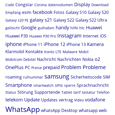
Display
Congstar
Code
Corona
datenvolumen
Download
facebook
esim
Fotos
Galaxy S10
Galaxy S20
Empfang
galaxy s21
Galaxy S22
Galaxy S22 Ultra
Galaxy s20 FE
Google
handy
Huawei
gelöscht
guthaben
hilfe
htc
Instagram
Huawei P30
Internet
iOS
Huawei P30 Pro
iphone
iPhone 12
Kamera
iPhone 11
iPhone 13
Klarmobil
Kontakte
Konto
LTE
Malware
Mobil
o2
Nachricht
Nachrichten
Nokia
Mobilcom Debitel
Problem
Probleme
OnePlus
prepaid
PC
Preise
samsung
roaming
Sicherheitscode
SIM
rufnummer
Smartphone
sms
Sprachnachricht
smartwatch
sperre
Störung
Supportende
Status
Tablet
tarif
tastatur
Telefon
telekom
Update
vodafone
Updates
vertrag
Video
WhatsApp
whatsApp Desktop
whatsapp web