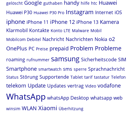
Google
handy
Huawei
gelöscht
guthaben
hilfe
htc
Instagram
Huawei P30
Internet
iOS
Huawei P30 Pro
iphone
iPhone 12
Kamera
iPhone 11
iPhone 13
Klarmobil
Kontakte
Konto
LTE
Malware
Mobil
o2
Nachricht
Nachrichten
Nokia
Mobilcom Debitel
Problem
Probleme
OnePlus
prepaid
PC
Preise
samsung
roaming
Sicherheitscode
SIM
rufnummer
Smartphone
sms
Sprachnachricht
smartwatch
sperre
Störung
Supportende
Status
Tablet
tarif
tastatur
Telefon
telekom
Update
vodafone
Updates
vertrag
Video
WhatsApp
whatsApp Desktop
whatsapp web
Xiaomi
WLAN
winsim
Überhitzung