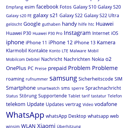
facebook
esim
Fotos
Galaxy S10
Galaxy S20
Empfang
galaxy s21
Galaxy S22
Galaxy S22 Ultra
Galaxy s20 FE
Google
handy
Huawei
gelöscht
guthaben
hilfe
htc
Instagram
Huawei P30
Internet
iOS
Huawei P30 Pro
iphone
iPhone 12
Kamera
iPhone 11
iPhone 13
Klarmobil
Kontakte
Konto
LTE
Malware
Mobil
o2
Nachricht
Nachrichten
Nokia
Mobilcom Debitel
Problem
Probleme
OnePlus
prepaid
PC
Preise
samsung
roaming
Sicherheitscode
SIM
rufnummer
Smartphone
sms
Sprachnachricht
smartwatch
sperre
Störung
Supportende
Status
Tablet
tarif
tastatur
Telefon
telekom
Update
vodafone
Updates
vertrag
Video
WhatsApp
whatsApp Desktop
whatsapp web
Xiaomi
WLAN
winsim
Überhitzung