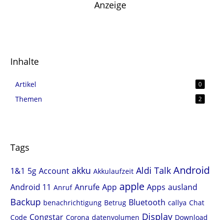
Anzeige
Inhalte
Artikel
0
Themen
2
Tags
Android
akku
Aldi Talk
1&1
5g
Account
Akkulaufzeit
apple
Android 11
Anrufe
App
Apps
ausland
Anruf
Backup
Bluetooth
benachrichtigung
Betrug
callya
Chat
Display
Congstar
Code
Corona
datenvolumen
Download