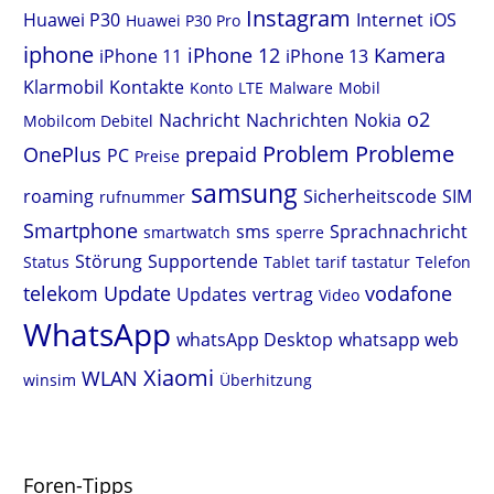
Instagram
Huawei P30
Internet
iOS
Huawei P30 Pro
iphone
iPhone 12
Kamera
iPhone 11
iPhone 13
Klarmobil
Kontakte
Konto
LTE
Malware
Mobil
o2
Nachricht
Nachrichten
Nokia
Mobilcom Debitel
Problem
Probleme
OnePlus
prepaid
PC
Preise
samsung
roaming
Sicherheitscode
SIM
rufnummer
Smartphone
sms
Sprachnachricht
smartwatch
sperre
Störung
Supportende
Status
Tablet
tarif
tastatur
Telefon
telekom
Update
vodafone
Updates
vertrag
Video
WhatsApp
whatsApp Desktop
whatsapp web
Xiaomi
WLAN
winsim
Überhitzung
Foren-Tipps