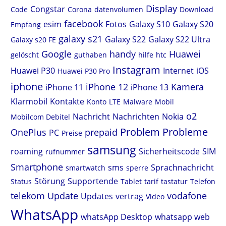
Display
Congstar
Code
Corona
datenvolumen
Download
facebook
esim
Fotos
Galaxy S10
Galaxy S20
Empfang
galaxy s21
Galaxy S22
Galaxy S22 Ultra
Galaxy s20 FE
Google
handy
Huawei
gelöscht
guthaben
hilfe
htc
Instagram
Huawei P30
Internet
iOS
Huawei P30 Pro
iphone
iPhone 12
Kamera
iPhone 11
iPhone 13
Klarmobil
Kontakte
Konto
LTE
Malware
Mobil
o2
Nachricht
Nachrichten
Nokia
Mobilcom Debitel
Problem
Probleme
OnePlus
prepaid
PC
Preise
samsung
roaming
Sicherheitscode
SIM
rufnummer
Smartphone
sms
Sprachnachricht
smartwatch
sperre
Störung
Supportende
Status
Tablet
tarif
tastatur
Telefon
telekom
Update
vodafone
Updates
vertrag
Video
WhatsApp
whatsApp Desktop
whatsapp web