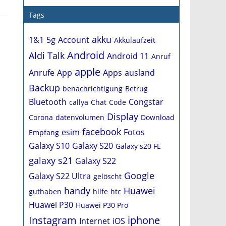
Tags
akku
1&1
5g
Account
Akkulaufzeit
Android
Aldi Talk
Android 11
Anruf
apple
Anrufe
App
Apps
ausland
Backup
benachrichtigung
Betrug
Bluetooth
Congstar
callya
Chat
Code
Display
Corona
datenvolumen
Download
facebook
esim
Fotos
Empfang
Galaxy S10
Galaxy S20
Galaxy s20 FE
galaxy s21
Galaxy S22
Google
Galaxy S22 Ultra
gelöscht
handy
Huawei
guthaben
hilfe
htc
Huawei P30
Huawei P30 Pro
Instagram
iphone
Internet
iOS