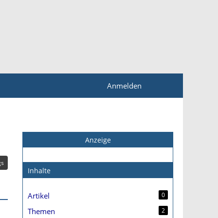
Anmelden
Anzeige
gs
Inhalte
Artikel
0
Themen
2