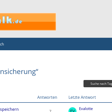
ich
nsicherung“
Suche nach Ta
Antworten
Letzte Antwort
Evalotte
speichern
7