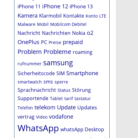
iPhone 12
iPhone 11
iPhone 13
Kamera
Klarmobil
Kontakte
Konto
LTE
Malware
Mobil
Mobilcom Debitel
o2
Nachricht
Nachrichten
Nokia
OnePlus
prepaid
PC
Preise
Problem
Probleme
roaming
samsung
rufnummer
Smartphone
Sicherheitscode
SIM
sms
smartwatch
sperre
Sprachnachricht
Störung
Status
Supportende
Tablet
tarif
tastatur
telekom
Update
Updates
Telefon
vodafone
vertrag
Video
WhatsApp
whatsApp Desktop