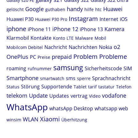
Galaxy S22
Galaxy S22 Ultra
Galaxy s20 FE
Google
handy
Huawei
gelöscht
guthaben
hilfe
htc
Instagram
Huawei P30
Internet
iOS
Huawei P30 Pro
iphone
iPhone 12
Kamera
iPhone 11
iPhone 13
Klarmobil
Kontakte
Konto
LTE
Malware
Mobil
o2
Nachricht
Nachrichten
Nokia
Mobilcom Debitel
Problem
Probleme
OnePlus
prepaid
PC
Preise
samsung
roaming
Sicherheitscode
SIM
rufnummer
Smartphone
sms
Sprachnachricht
smartwatch
sperre
Störung
Supportende
Status
Tablet
tarif
tastatur
Telefon
telekom
Update
vodafone
Updates
vertrag
Video
WhatsApp
whatsApp Desktop
whatsapp web
Xiaomi
WLAN
winsim
Überhitzung