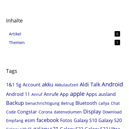
Inhalte
Artikel
0
Themen
1
Tags
Android
akku
Aldi Talk
1&1
5g
Account
Akkulaufzeit
apple
Android 11
Anrufe
App
Apps
ausland
Anruf
Backup
Bluetooth
benachrichtigung
Betrug
callya
Chat
Display
Congstar
Code
Corona
datenvolumen
Download
facebook
esim
Fotos
Galaxy S10
Galaxy S20
Empfang
galaxy s21