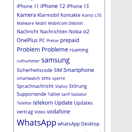
iPhone 12
iPhone 11
iPhone 13
Kamera
Klarmobil
Kontakte
Konto
LTE
Malware
Mobil
Mobilcom Debitel
o2
Nachricht
Nachrichten
Nokia
OnePlus
prepaid
PC
Preise
Problem
Probleme
roaming
samsung
rufnummer
Smartphone
Sicherheitscode
SIM
sms
smartwatch
sperre
Sprachnachricht
Störung
Status
Supportende
Tablet
tarif
tastatur
telekom
Update
Updates
Telefon
vodafone
vertrag
Video
WhatsApp
whatsApp Desktop