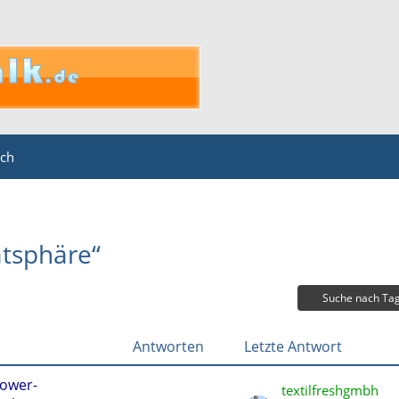
ich
tsphäre“
Suche nach Ta
Antworten
Letzte Antwort
lower-
textilfreshgmbh