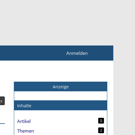
Anmelden
Anzeige
gs
Inhalte
Artikel
0
Themen
2