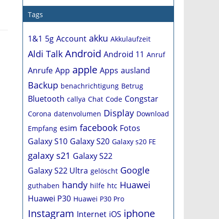
Tags
akku
1&1
5g
Account
Akkulaufzeit
Android
Aldi Talk
Android 11
Anruf
apple
Anrufe
App
Apps
ausland
Backup
benachrichtigung
Betrug
Bluetooth
Congstar
callya
Chat
Code
Display
Corona
datenvolumen
Download
facebook
esim
Fotos
Empfang
Galaxy S10
Galaxy S20
Galaxy s20 FE
galaxy s21
Galaxy S22
Google
Galaxy S22 Ultra
gelöscht
handy
Huawei
guthaben
hilfe
htc
Huawei P30
Huawei P30 Pro
Instagram
iphone
Internet
iOS