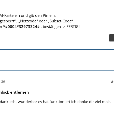
M-Karte ein und gib den Pin ein.
 gesperrt“ , „Netzcode" oder „Subset-Code“
in
*#0004*32973324#
, bestätigen -> FERTIG!
#
:26
mlock entfernen
dank echt wunderbar es hat funktioniert ich danke dir viel mals...