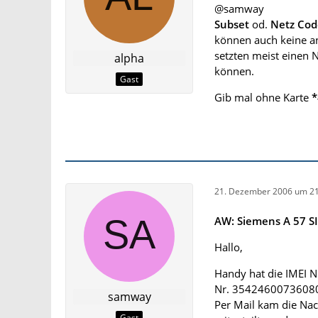
@samway
Subset
od.
Netz Cod
können auch keine an
setzten meist einen
alpha
können.
Gast
Gib mal ohne Karte
21. Dezember 2006 um 21
AW: Siemens A 57 
Hallo,
Handy hat die IMEI 
Nr. 35424600736080 
samway
Per Mail kam die Nac
Gast