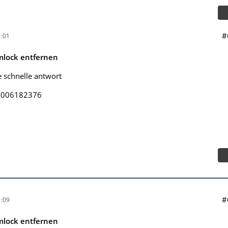
#
:01
mlock entfernen
e schnelle antwort
17006182376
#
:09
mlock entfernen