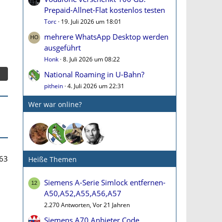
Prepaid-Allnet-Flat kostenlos testen
Torc
19. Juli 2026 um 18:01
mehrere WhatsApp Desktop werden
ausgeführt
Honk
8. Juli 2026 um 08:22
National Roaming in U-Bahn?
pithein
4. Juli 2026 um 22:31
Wer war online?
63
Heiße Themen
Siemens A-Serie Simlock entfernen-
A50,A52,A55,A56,A57
2.270 Antworten, Vor 21 Jahren
Siemens A70 Anbieter Code