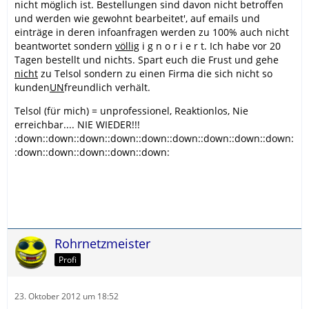
nicht möglich ist. Bestellungen sind davon nicht betroffen
und werden wie gewohnt bearbeitet', auf emails und
einträge in deren infoanfragen werden zu 100% auch nicht
beantwortet sondern
völlig
i g n o r i e r t. Ich habe vor 20
Tagen bestellt und nichts. Spart euch die Frust und gehe
nicht
zu Telsol sondern zu einen Firma die sich nicht so
kunden
UN
freundlich verhält.
Telsol (für mich) = unprofessionel, Reaktionlos, Nie
erreichbar.... NIE WIEDER!!!
:down::down::down::down::down::down::down::down::down:
:down::down::down::down::down:
Rohrnetzmeister
Profi
23. Oktober 2012 um 18:52