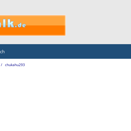
ich
chukahu293