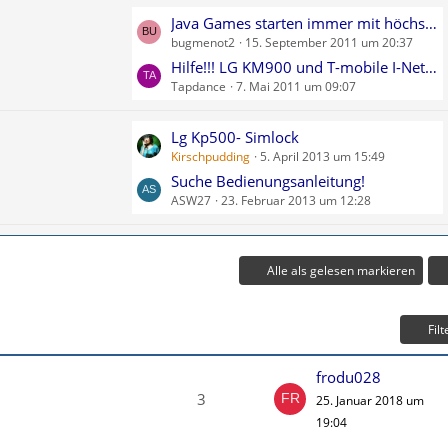
e
L
Java Games starten immer mit höchster Lautstärke!!!!
B
bugmenot2
15. September 2011 um 20:37
e
e
t
Hilfe!!! LG KM900 und T-mobile I-Net-Flat
i
Tapdance
7. Mai 2011 um 09:07
z
t
t
r
e
L
Lg Kp500- Simlock
ä
B
Kirschpudding
5. April 2013 um 15:49
e
g
e
t
Suche Bedienungsanleitung!
e
i
ASW27
23. Februar 2013 um 12:28
z
t
t
r
e
ä
B
Alle als gelesen markieren
g
e
e
i
Filt
t
r
frodu028
ä
3
g
25. Januar 2018 um
e
19:04