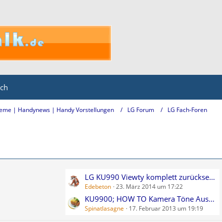
ich
eme | Handynews | Handy Vorstellungen
LG Forum
LG Fach-Foren
L
LG KU990 Viewty komplett zurücksetzen...
Edebeton
23. März 2014 um 17:22
e
t
KU9900; HOW TO Kamera Töne Ausschalten/Ändern
Spinatlasagne
17. Februar 2013 um 19:19
z
t