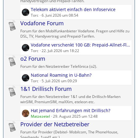
ä
Handyverträgen und Prepaid-Tarifen.
g
L
Telekom aktiviert einfach den Infoservice
e
e
Torc
6. Juni 2026 um 08:54
t
Vodafone Forum
z
Forum für den Mobilfunkanbieter Vodafone. Fragen und Hilfe zu
t
DSL, TV, Handyvertrag und Prepaid-Tarifen.
e
L
Vodafone verschenkt 100 GB: Prepaid-Allnet-Flat kostenlos testen
B
e
Torc
22. Juli 2026 um 18:22
e
t
o2 Forum
i
z
t
Forum für den Netzbetreiber Telefónica (o2).
t
r
L
National Roaming in U-Bahn?
e
ä
e
Torc
5. Juli 2026 um 09:29
B
g
t
1&1 Drillisch Forum
e
e
z
i
Forum für den Netzbetreiber 1&1 und die Drillisch-Marken
t
t
winSIM, PremiumSIM, maXXim, eteleon etc.
e
r
L
Hat jemand Erfahrungen mit Drillisch?
B
ä
e
Matzezetel
29. August 2025 um 12:48
e
g
t
Provider der Netzbetreiber
i
e
z
t
Forum für Provider (Debitel- Mobilcom, The PhoneHouse,
t
r
Sparhandy, 1und1 etc.)