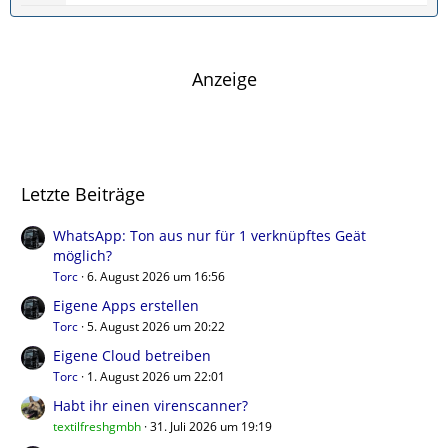
t
e
g
z
i
e
t
t
e
r
Anzeige
B
ä
e
g
i
e
t
r
Letzte Beiträge
ä
g
e
WhatsApp: Ton aus nur für 1 verknüpftes Geät
möglich?
Torc
6. August 2026 um 16:56
Eigene Apps erstellen
Torc
5. August 2026 um 20:22
Eigene Cloud betreiben
Torc
1. August 2026 um 22:01
Habt ihr einen virenscanner?
textilfreshgmbh
31. Juli 2026 um 19:19