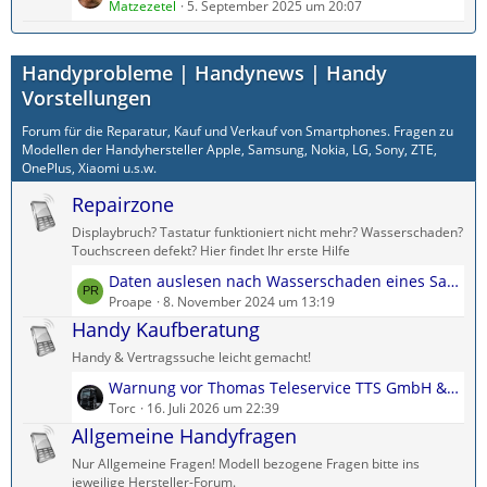
e
Matzezetel
5. September 2025 um 20:07
B
ä
t
e
g
z
i
e
Handyprobleme | Handynews | Handy
t
t
e
Vorstellungen
r
B
ä
Forum für die Reparatur, Kauf und Verkauf von Smartphones. Fragen zu
e
g
Modellen der Handyhersteller Apple, Samsung, Nokia, LG, Sony, ZTE,
i
e
OnePlus, Xiaomi u.s.w.
t
Repairzone
r
ä
Displaybruch? Tastatur funktioniert nicht mehr? Wasserschaden?
g
Touchscreen defekt? Hier findet Ihr erste Hilfe
e
L
Daten auslesen nach Wasserschaden eines Samsung Galaxy A71
e
Proape
8. November 2024 um 13:19
t
Handy Kaufberatung
z
Handy & Vertragssuche leicht gemacht!
t
L
Warnung vor Thomas Teleservice TTS GmbH & Co. KG
e
e
Torc
16. Juli 2026 um 22:39
B
t
Allgemeine Handyfragen
e
z
i
Nur Allgemeine Fragen! Modell bezogene Fragen bitte ins
t
t
jeweilige Hersteller-Forum.