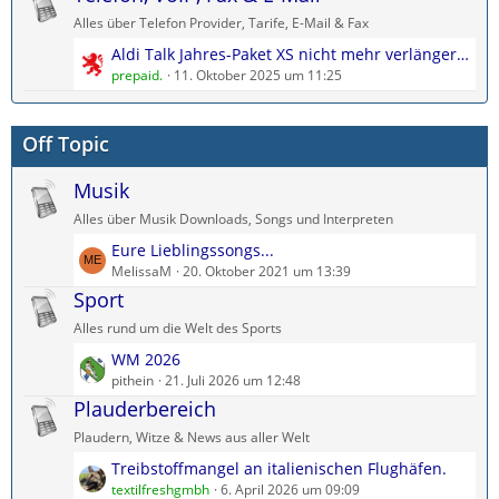
z
i
Alles über Telefon Provider, Tarife, E-Mail & Fax
t
t
L
Aldi Talk Jahres-Paket XS nicht mehr verlängern?
e
r
e
prepaid.
11. Oktober 2025 um 11:25
B
ä
t
e
g
z
i
e
Off Topic
t
t
e
r
Musik
B
ä
e
g
Alles über Musik Downloads, Songs und Interpreten
i
e
L
Eure Lieblingssongs...
t
e
MelissaM
20. Oktober 2021 um 13:39
r
t
Sport
ä
z
g
Alles rund um die Welt des Sports
t
e
L
WM 2026
e
e
pithein
21. Juli 2026 um 12:48
B
t
Plauderbereich
e
z
i
Plaudern, Witze & News aus aller Welt
t
t
L
Treibstoffmangel an italienischen Flughäfen.
e
r
e
textilfreshgmbh
6. April 2026 um 09:09
B
ä