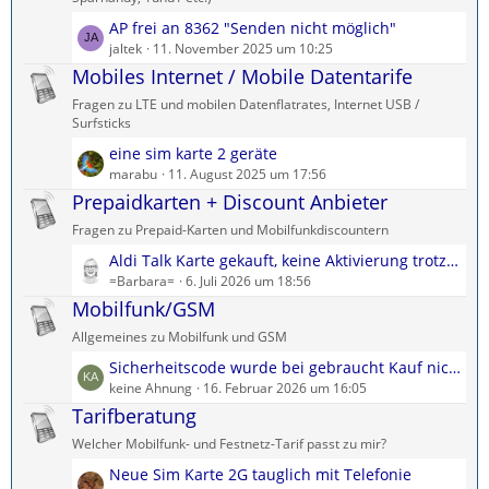
e
ä
L
AP frei an 8362 "Senden nicht möglich"
B
g
e
jaltek
11. November 2025 um 10:25
e
e
t
Mobiles Internet / Mobile Datentarife
i
z
t
Fragen zu LTE und mobilen Datenflatrates, Internet USB /
t
r
Surfsticks
e
ä
L
eine sim karte 2 geräte
B
g
e
marabu
11. August 2025 um 17:56
e
e
t
Prepaidkarten + Discount Anbieter
i
z
t
Fragen zu Prepaid-Karten und Mobilfunkdiscountern
t
r
L
Aldi Talk Karte gekauft, keine Aktivierung trotz erhaltener Email
e
ä
e
=Barbara=
6. Juli 2026 um 18:56
B
g
t
Mobilfunk/GSM
e
e
z
i
Allgemeines zu Mobilfunk und GSM
t
t
L
Sicherheitscode wurde bei gebraucht Kauf nicht beigelegt!
e
r
e
keine Ahnung
16. Februar 2026 um 16:05
B
ä
t
Tarifberatung
e
g
z
i
e
Welcher Mobilfunk- und Festnetz-Tarif passt zu mir?
t
t
L
Neue Sim Karte 2G tauglich mit Telefonie
e
r