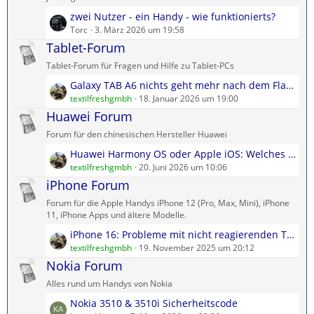
e
r
L
zwei Nutzer - ein Handy - wie funktionierts?
B
ä
e
Torc
3. März 2026 um 19:58
e
g
t
Tablet-Forum
i
e
z
t
Tablet-Forum für Fragen und Hilfe zu Tablet-PCs
t
r
L
Galaxy TAB A6 nichts geht mehr nach dem Flashen
e
ä
e
textilfreshgmbh
18. Januar 2026 um 19:00
B
g
t
Huawei Forum
e
e
z
i
Forum für den chinesischen Hersteller Huawei
t
t
L
Huawei Harmony OS oder Apple iOS: Welches wählen?
e
r
e
textilfreshgmbh
20. Juni 2026 um 10:06
B
ä
t
iPhone Forum
e
g
z
i
e
Forum für die Apple Handys iPhone 12 (Pro, Max, Mini), iPhone
t
t
11, iPhone Apps und ältere Modelle.
e
r
L
iPhone 16: Probleme mit nicht reagierenden Touch-Display?
B
ä
e
textilfreshgmbh
19. November 2025 um 20:12
e
g
t
Nokia Forum
i
e
z
t
Alles rund um Handys von Nokia
t
r
L
Nokia 3510 & 3510i Sicherheitscode
e
ä