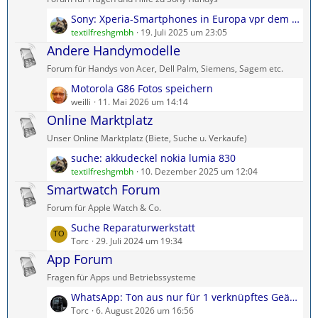
t
t
L
Sony: Xperia-Smartphones in Europa vpr dem Aus?
e
r
e
textilfreshgmbh
19. Juli 2025 um 23:05
B
ä
t
Andere Handymodelle
e
g
z
i
e
Forum für Handys von Acer, Dell Palm, Siemens, Sagem etc.
t
t
L
Motorola G86 Fotos speichern
e
r
e
weilli
11. Mai 2026 um 14:14
B
ä
t
Online Marktplatz
e
g
z
i
e
Unser Online Marktplatz (Biete, Suche u. Verkaufe)
t
t
L
suche: akkudeckel nokia lumia 830
e
r
e
textilfreshgmbh
10. Dezember 2025 um 12:04
B
ä
t
Smartwatch Forum
e
g
z
i
e
Forum für Apple Watch & Co.
t
t
L
Suche Reparaturwerkstatt
e
r
e
Torc
29. Juli 2024 um 19:34
B
ä
t
App Forum
e
g
z
i
e
Fragen für Apps und Betriebssysteme
t
t
L
WhatsApp: Ton aus nur für 1 verknüpftes Geät möglich?
e
r
e
Torc
6. August 2026 um 16:56
B
ä