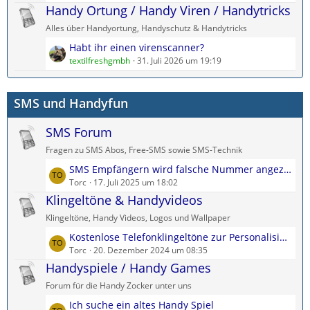
t
Handy Ortung / Handy Viren / Handytricks
e
g
z
i
e
Alles über Handyortung, Handyschutz & Handytricks
t
t
L
Habt ihr einen virenscanner?
e
r
e
textilfreshgmbh
31. Juli 2026 um 19:19
B
ä
t
e
g
z
i
e
SMS und Handyfun
t
t
e
r
SMS Forum
B
ä
e
g
Fragen zu SMS Abos, Free-SMS sowie SMS-Technik
i
e
L
SMS Empfängern wird falsche Nummer angezeigt
t
e
Torc
17. Juli 2025 um 18:02
r
t
Klingeltöne & Handyvideos
ä
z
g
Klingeltöne, Handy Videos, Logos und Wallpaper
t
e
L
Kostenlose Telefonklingeltöne zur Personalisierung jedes Kontakts
e
e
Torc
20. Dezember 2024 um 08:35
B
t
Handyspiele / Handy Games
e
z
i
Forum für die Handy Zocker unter uns
t
t
L
Ich suche ein altes Handy Spiel
e
r