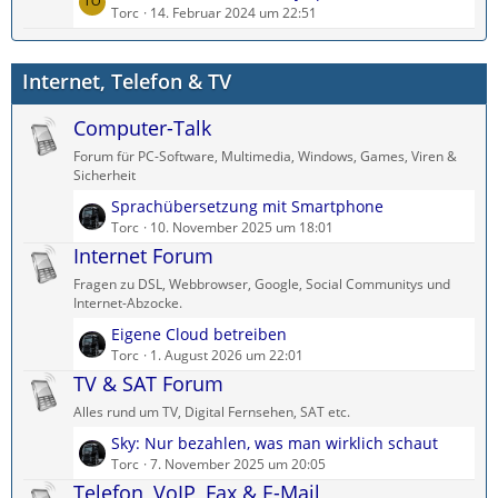
e
Torc
14. Februar 2024 um 22:51
B
ä
t
e
g
z
i
e
Internet, Telefon & TV
t
t
e
r
Computer-Talk
B
ä
e
g
Forum für PC-Software, Multimedia, Windows, Games, Viren &
i
e
Sicherheit
t
L
Sprachübersetzung mit Smartphone
r
e
Torc
10. November 2025 um 18:01
ä
t
Internet Forum
g
z
e
Fragen zu DSL, Webbrowser, Google, Social Communitys und
t
Internet-Abzocke.
e
L
Eigene Cloud betreiben
B
e
Torc
1. August 2026 um 22:01
e
t
TV & SAT Forum
i
z
t
Alles rund um TV, Digital Fernsehen, SAT etc.
t
r
L
Sky: Nur bezahlen, was man wirklich schaut
e
ä
e
Torc
7. November 2025 um 20:05
B
g
t
Telefon, VoIP, Fax & E-Mail
e
e