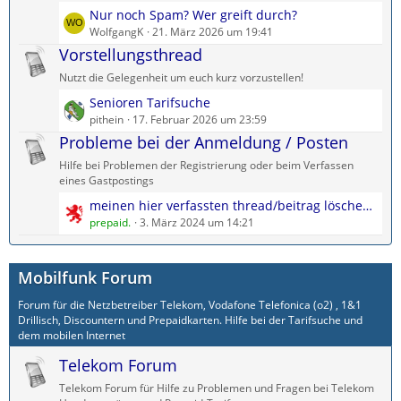
L
Nur noch Spam? Wer greift durch?
e
WolfgangK
21. März 2026 um 19:41
t
Vorstellungsthread
z
Nutzt die Gelegenheit um euch kurz vorzustellen!
t
L
Senioren Tarifsuche
e
e
pithein
17. Februar 2026 um 23:59
B
t
Probleme bei der Anmeldung / Posten
e
z
i
Hilfe bei Problemen der Registrierung oder beim Verfassen
t
t
eines Gastpostings
e
r
L
meinen hier verfassten thread/beitrag löschen als gast?
B
ä
e
prepaid.
3. März 2024 um 14:21
e
g
t
i
e
z
t
Mobilfunk Forum
t
r
e
ä
Forum für die Netzbetreiber Telekom, Vodafone Telefonica (o2) , 1&1
B
g
Drillisch, Discountern und Prepaidkarten. Hilfe bei der Tarifsuche und
e
e
dem mobilen Internet
i
Telekom Forum
t
r
Telekom Forum für Hilfe zu Problemen und Fragen bei Telekom