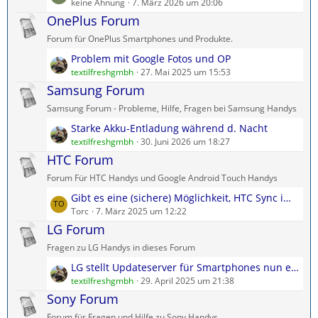
e
keine Ahnung
7. März 2026 um 20:06
B
g
t
OnePlus Forum
e
e
z
i
Forum für OnePlus Smartphones und Produkte.
t
t
L
Problem mit Google Fotos und OP
e
r
e
textilfreshgmbh
27. Mai 2025 um 15:53
B
ä
t
Samsung Forum
e
g
z
i
e
Samsung Forum - Probleme, Hilfe, Fragen bei Samsung Handys
t
t
L
Starke Akku-Entladung während d. Nacht
e
r
e
textilfreshgmbh
30. Juni 2026 um 18:27
B
ä
t
HTC Forum
e
g
z
i
e
Forum Für HTC Handys und Google Android Touch Handys
t
t
L
Gibt es eine (sichere) Möglichkeit, HTC Sync im Jahr 2024 herunterzuladen?
e
r
e
Torc
7. März 2025 um 12:22
B
ä
t
LG Forum
e
g
z
i
e
Fragen zu LG Handys in dieses Forum
t
t
L
LG stellt Updateserver für Smartphones nun endgültig ein.
e
r
e
textilfreshgmbh
29. April 2025 um 21:38
B
ä
t
Sony Forum
e
g
z
i
e
Forum für Fragen und Hilfe zu Sony Handys