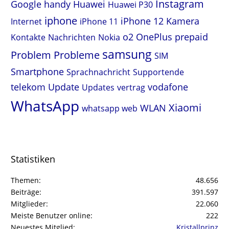
Instagram
Google
handy
Huawei
Huawei P30
iphone
iPhone 12
Kamera
Internet
iPhone 11
o2
OnePlus
prepaid
Kontakte
Nachrichten
Nokia
samsung
Problem
Probleme
SIM
Smartphone
Sprachnachricht
Supportende
telekom
Update
vodafone
Updates
vertrag
WhatsApp
Xiaomi
WLAN
whatsapp web
Statistiken
Themen
48.656
Beiträge
391.597
Mitglieder
22.060
Meiste Benutzer online
222
Neuestes Mitglied
Kristallprinz