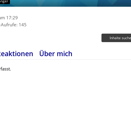
änger
 um 17:29
l-Aufrufe
145
Inhalte such
Reaktionen
Über mich
fasst.