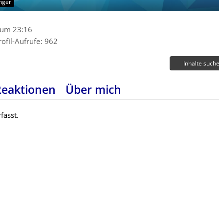
nger
 um 23:16
rofil-Aufrufe
962
Inhalte such
Reaktionen
Über mich
fasst.