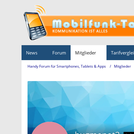
News
Forum
Mitglieder
Tarifvergle
Handy Forum für Smartphones, Tablets & Apps
Mitglieder