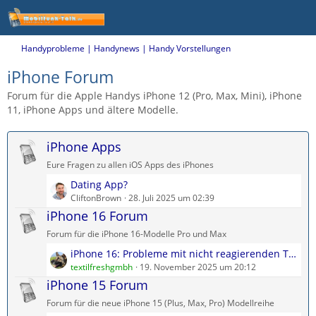
Handyprobleme | Handynews | Handy Vorstellungen
iPhone Forum
Forum für die Apple Handys iPhone 12 (Pro, Max, Mini), iPhone
11, iPhone Apps und ältere Modelle.
iPhone Apps
Eure Fragen zu allen iOS Apps des iPhones
L
Dating App?
e
CliftonBrown
28. Juli 2025 um 02:39
t
iPhone 16 Forum
z
Forum für die iPhone 16-Modelle Pro und Max
t
L
iPhone 16: Probleme mit nicht reagierenden Touch-Display?
e
e
textilfreshgmbh
19. November 2025 um 20:12
B
t
iPhone 15 Forum
e
z
i
Forum für die neue iPhone 15 (Plus, Max, Pro) Modellreihe
t
t