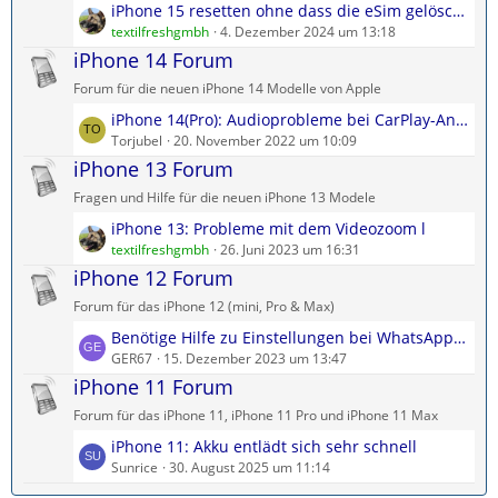
L
iPhone 15 resetten ohne dass die eSim gelöscht wird
e
r
e
textilfreshgmbh
4. Dezember 2024 um 13:18
B
ä
t
iPhone 14 Forum
e
g
z
i
e
Forum für die neuen iPhone 14 Modelle von Apple
t
t
L
iPhone 14(Pro): Audioprobleme bei CarPlay-Anrufen
e
r
e
Torjubel
20. November 2022 um 10:09
B
ä
t
iPhone 13 Forum
e
g
z
i
e
Fragen und Hilfe für die neuen iPhone 13 Modele
t
t
L
iPhone 13: Probleme mit dem Videozoom l
e
r
e
textilfreshgmbh
26. Juni 2023 um 16:31
B
ä
t
iPhone 12 Forum
e
g
z
i
e
Forum für das iPhone 12 (mini, Pro & Max)
t
t
L
Benötige Hilfe zu Einstellungen bei WhatsApp Aktuelles
e
r
e
GER67
15. Dezember 2023 um 13:47
B
ä
t
iPhone 11 Forum
e
g
z
i
e
Forum für das iPhone 11, iPhone 11 Pro und iPhone 11 Max
t
t
L
iPhone 11: Akku entlädt sich sehr schnell
e
r
e
Sunrice
30. August 2025 um 11:14
B
ä
t
e
g