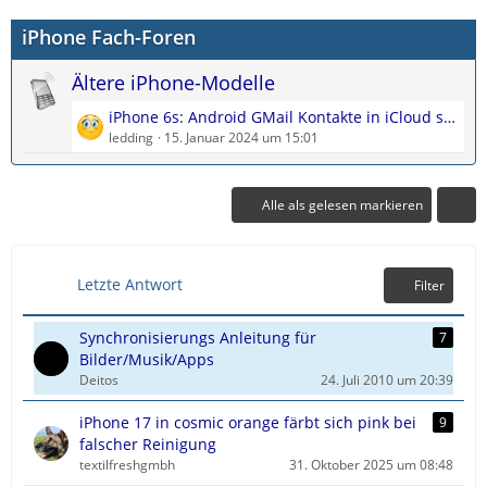
z
i
e
iPhone Fach-Foren
t
t
e
r
Ältere iPhone-Modelle
B
ä
e
g
L
iPhone 6s: Android GMail Kontakte in iCloud sichern
i
e
e
ledding
15. Januar 2024 um 15:01
t
t
r
z
ä
t
Alle als gelesen markieren
g
e
e
B
e
Letzte Antwort
Filter
i
t
r
Synchronisierungs Anleitung für
7
ä
Bilder/Musik/Apps
g
Deitos
24. Juli 2010 um 20:39
e
iPhone 17 in cosmic orange färbt sich pink bei
9
falscher Reinigung
textilfreshgmbh
31. Oktober 2025 um 08:48