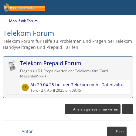
Mobilfunk Forum
Telekom Forum
Telekom Forum für Hilfe zu Problemen und Fragen bei Telekom
Handyverträgen und Prepaid-Tarifen.
Telekom Prepaid Forum
Fragen zu D1 Prepaidkarten der Telekom (Xtra Card,
MagentaMobil)
L
Ab 29.04.25 bei der Telekom mehr Datenvolumen im Prepaid
e
Torc
27. April 2025 um 08:45
t
z
t
Alle als gelesen markieren
e
B
e
Autor
Filter
i