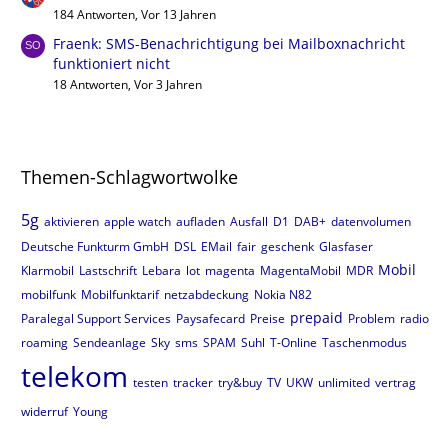
184 Antworten, Vor 13 Jahren
Fraenk: SMS-Benachrichtigung bei Mailboxnachricht
funktioniert nicht
18 Antworten, Vor 3 Jahren
Themen-Schlagwortwolke
5g
aktivieren
apple watch
aufladen
Ausfall
D1
DAB+
datenvolumen
Deutsche Funkturm GmbH
DSL
EMail
fair
geschenk
Glasfaser
Mobil
Klarmobil
Lastschrift
Lebara
lot
magenta
MagentaMobil
MDR
mobilfunk
Mobilfunktarif
netzabdeckung
Nokia N82
prepaid
Paralegal Support Services
Paysafecard
Preise
Problem
radio
roaming
Sendeanlage
Sky
sms
SPAM
Suhl
T-Online
Taschenmodus
telekom
testen
tracker
try&buy
TV
UKW
unlimited
vertrag
widerruf
Young