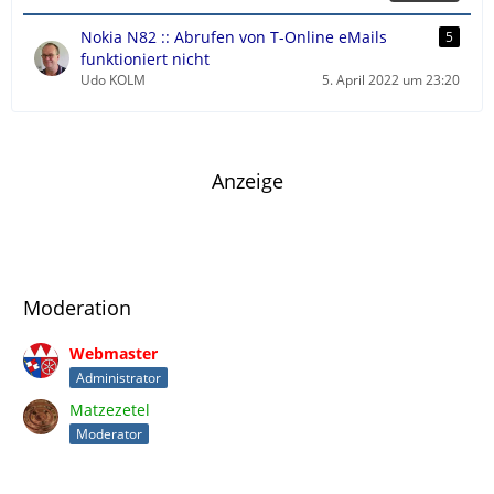
t
r
Nokia N82 :: Abrufen von T-Online eMails
5
ä
funktioniert nicht
g
Udo KOLM
5. April 2022 um 23:20
e
Anzeige
Moderation
Webmaster
Administrator
Matzezetel
Moderator