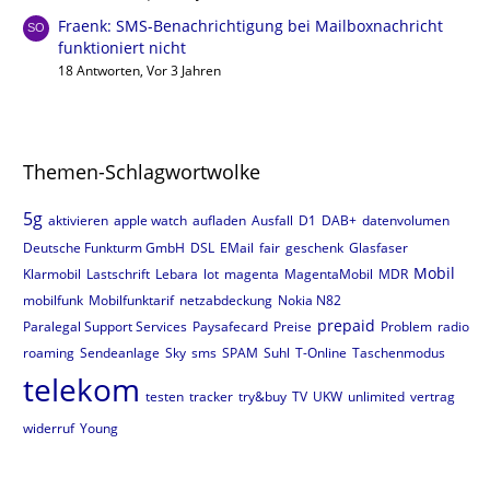
Fraenk: SMS-Benachrichtigung bei Mailboxnachricht
funktioniert nicht
18 Antworten, Vor 3 Jahren
Themen-Schlagwortwolke
5g
aktivieren
apple watch
aufladen
Ausfall
D1
DAB+
datenvolumen
Deutsche Funkturm GmbH
DSL
EMail
fair
geschenk
Glasfaser
Mobil
Klarmobil
Lastschrift
Lebara
lot
magenta
MagentaMobil
MDR
mobilfunk
Mobilfunktarif
netzabdeckung
Nokia N82
prepaid
Paralegal Support Services
Paysafecard
Preise
Problem
radio
roaming
Sendeanlage
Sky
sms
SPAM
Suhl
T-Online
Taschenmodus
telekom
testen
tracker
try&buy
TV
UKW
unlimited
vertrag
widerruf
Young