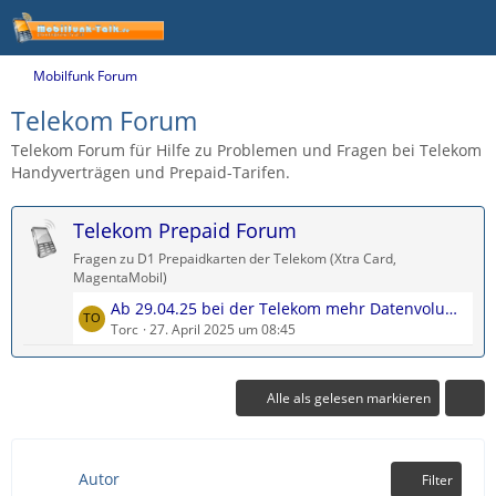
Mobilfunk Forum
Telekom Forum
Telekom Forum für Hilfe zu Problemen und Fragen bei Telekom
Handyverträgen und Prepaid-Tarifen.
Telekom Prepaid Forum
Fragen zu D1 Prepaidkarten der Telekom (Xtra Card,
MagentaMobil)
L
Ab 29.04.25 bei der Telekom mehr Datenvolumen im Prepaid
e
Torc
27. April 2025 um 08:45
t
z
t
Alle als gelesen markieren
e
B
e
Autor
Filter
i