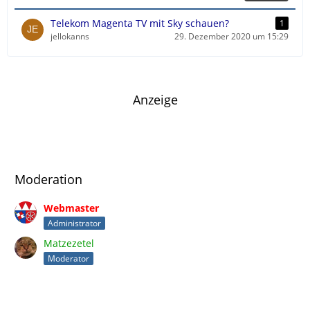
t
r
Telekom Magenta TV mit Sky schauen?
1
ä
jellokanns
29. Dezember 2020 um 15:29
g
e
Anzeige
Moderation
Webmaster
Administrator
Matzezetel
Moderator