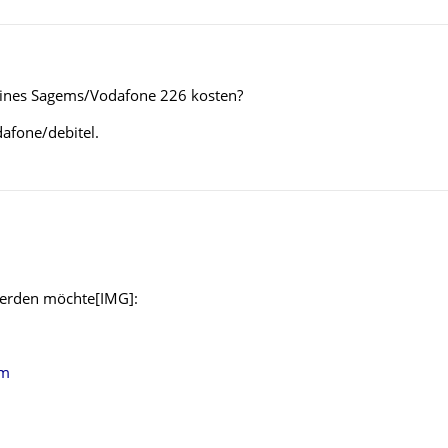
eines Sagems/Vodafone 226 kosten?
afone/debitel.
werden möchte[IMG]:
om