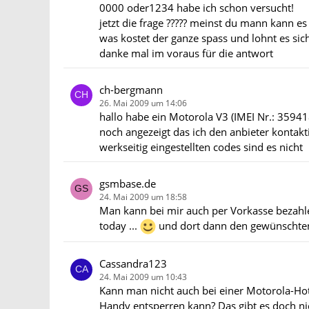
0000 oder1234 habe ich schon versucht!
jetzt die frage ????? meinst du mann kann e
was kostet der ganze spass und lohnt es sic
danke mal im voraus für die antwort
ch-bergmann
26. Mai 2009 um 14:06
hallo habe ein Motorola V3 (IMEI Nr.: 359
noch angezeigt das ich den anbieter kontakti
werkseitig eingestellten codes sind es nicht
gsmbase.de
24. Mai 2009 um 18:58
Man kann bei mir auch per Vorkasse bezahl
today ...
und dort dann den gewünschten S
Cassandra123
24. Mai 2009 um 10:43
Kann man nicht auch bei einer Motorola-Ho
Handy entsperren kann? Das gibt es doch nic