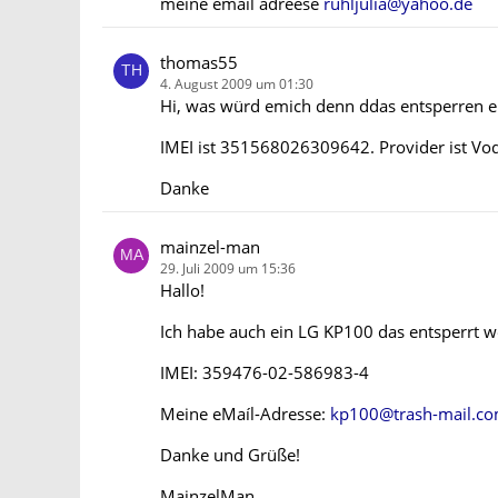
meine email adreese
ruhljulia@yahoo.de
thomas55
4. August 2009 um 01:30
Hi, was würd emich denn ddas entsperren 
IMEI ist 351568026309642. Provider ist Vod
Danke
mainzel-man
29. Juli 2009 um 15:36
Hallo!
Ich habe auch ein LG KP100 das entsperrt 
IMEI: 359476-02-586983-4
Meine eMaíl-Adresse:
kp100@trash-mail.c
Danke und Grüße!
MainzelMan