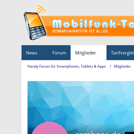
News
Forum
Mitglieder
Tarifvergle
Handy Forum für Smartphones, Tablets & Apps
Mitglieder