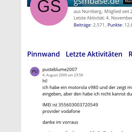
gsmbase.de
Mei
aus Nürnberg
Mitglied seit
Letzte Aktivität:
4. Novembe
Beiträge
2.571
Punkte
12.
Pinnwand
Letzte Aktivitäten
pusteblume2007
4. August 2009 um 23:56
hi!
ich habe ein motorola v980 und der zeigt mi
eingeben, aber den habe ich nicht kannst du
IMEI ist 355603003720549
provider vodafone
danke im vorraus