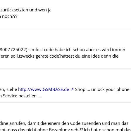
s zurücksetzten und wen ja
h noch???
418007725022) simlocl code habe ich schon aber es wird immer
eren soll.(zwecks geräte code)hättest du eine idee denn die
en, siehe
http://www.GSMBASE.de
Shop ... unlock your phone
ervice bestellen ...
tline anrufen, damit die einem den Code zusenden und man das
ht, dass das nicht ohne Bezahlung geht!? Ich hatte schon mal da