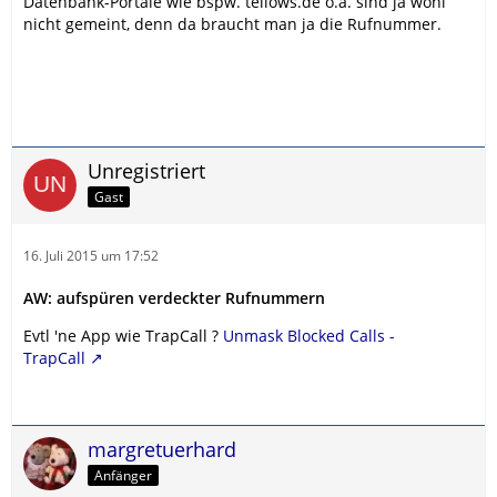
Datenbank-Portale wie bspw. tellows.de o.ä. sind ja wohl
nicht gemeint, denn da braucht man ja die Rufnummer.
Unregistriert
Gast
16. Juli 2015 um 17:52
AW: aufspüren verdeckter Rufnummern
Evtl 'ne App wie TrapCall ?
Unmask Blocked Calls -
TrapCall
margretuerhard
Anfänger