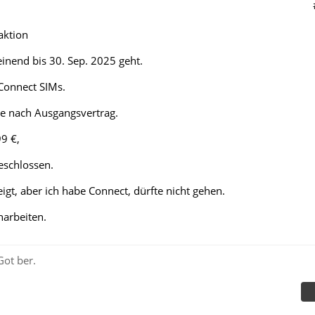
aktion
einend bis 30. Sep. 2025 geht.
onnect SIMs.
 je nach Ausgangsvertrag.
99 €,
eschlossen.
igt, aber ich habe Connect, dürfte nicht gehen.
harbeiten.
Got ber.