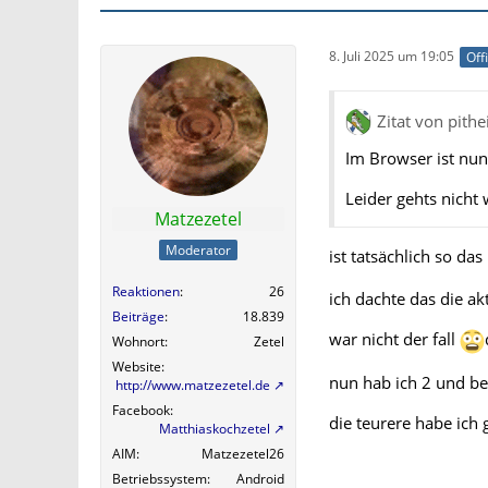
8. Juli 2025 um 19:05
Off
Zitat von pithe
Im Browser ist nun
Leider gehts nicht 
Matzezetel
Moderator
ist tatsächlich so das
Reaktionen
26
ich dachte das die ak
Beiträge
18.839
war nicht der fall
Wohnort
Zetel
Website
nun hab ich 2 und be
http://www.matzezetel.de
Facebook
die teurere habe ich g
Matthiaskochzetel
AIM
Matzezetel26
Betriebssystem
Android