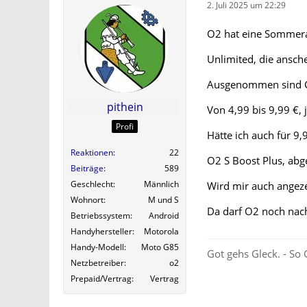
2. Juli 2025 um 22:29
O2 hat eine Sommer
Unlimited, die ansch
Ausgenommen sind C
pithein
Von 4,99 bis 9,99 €,
Profi
Hätte ich auch für 9,
Reaktionen
22
O2 S Boost Plus, abg
Beiträge
589
Geschlecht
Männlich
Wird mir auch angeze
Wohnort
M und S
Da darf O2 noch nac
Betriebssystem
Android
Handyhersteller
Motorola
Handy-Modell
Moto G85
Got gehs Gleck. - So 
Netzbetreiber
o2
Prepaid/Vertrag
Vertrag