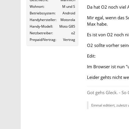
Da hat O2 noch viel A
Wohnort
M und S
Betriebssystem
Android
Mir egal, wenn das S
Handyhersteller
Motorola
Max habe.
Handy-Modell
Moto G85
Netzbetreiber
o2
Es ist von O2 noch ni
Prepaid/Vertrag
Vertrag
O2 sollte vorher sei
Edit:
Im Browser ist nun "
Leider gehts nicht we
Got gehs Gleck. - So 
Einmal editiert, zuletzt