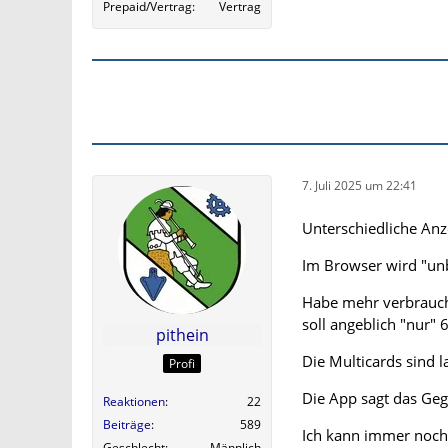
Prepaid/Vertrag
Vertrag
7. Juli 2025 um 22:41
Unterschiedliche Anz
Im Browser wird "unb
Habe mehr verbraucht
soll angeblich "nur"
pithein
Die Multicards sind l
Profi
Die App sagt das Geg
Reaktionen
22
Beiträge
589
Ich kann immer noch 
Geschlecht
Männlich