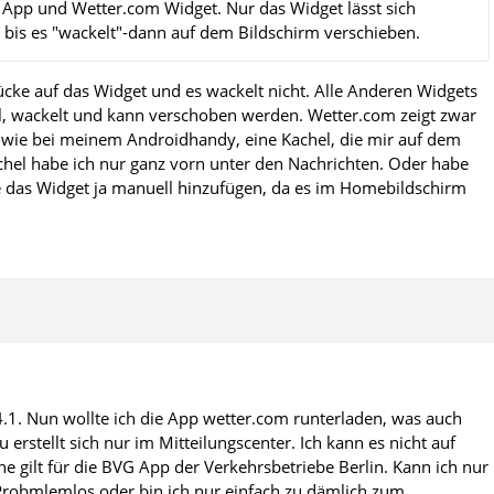
App und Wetter.com Widget. Nur das Widget lässt sich
 bis es "wackelt"-dann auf dem Bildschirm verschieben.
cke auf das Widget und es wackelt nicht. Alle Anderen Widgets
el, wackelt und kann verschoben werden. Wetter.com zeigt zwar
ur, wie bei meinem Androidhandy, eine Kachel, die mir auf dem
chel habe ich nur ganz vorn unter den Nachrichten. Oder habe
e das Widget ja manuell hinzufügen, da es im Homebildschirm
4.1. Nun wollte ich die App wetter.com runterladen, was auch
erstellt sich nur im Mitteilungscenter. Ich kann es nicht auf
 gilt für die BVG App der Verkehrsbetriebe Berlin. Kann ich nur
Probmlemlos oder bin ich nur einfach zu dämlich zum