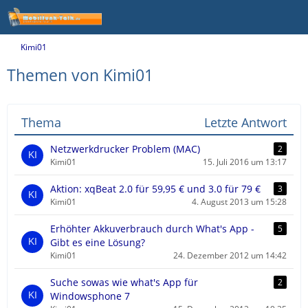
Kimi01
Themen von Kimi01
Thema
Letzte Antwort
Netzwerkdrucker Problem (MAC)
2
Kimi01
15. Juli 2016 um 13:17
Aktion: xqBeat 2.0 für 59,95 € und 3.0 für 79 €
3
Kimi01
4. August 2013 um 15:28
Erhöhter Akkuverbrauch durch What's App -
5
Gibt es eine Lösung?
Kimi01
24. Dezember 2012 um 14:42
Suche sowas wie what's App für
2
Windowsphone 7