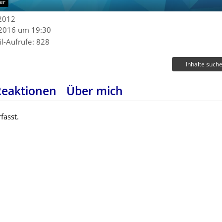
er
 2012
 2016 um 19:30
il-Aufrufe
828
Inhalte such
Reaktionen
Über mich
fasst.