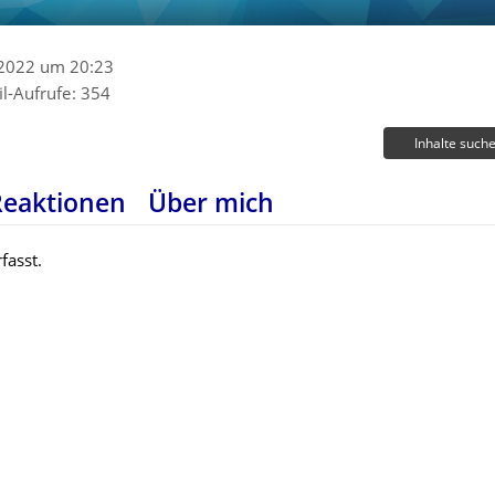
2
 2022 um 20:23
il-Aufrufe
354
Inhalte such
Reaktionen
Über mich
fasst.