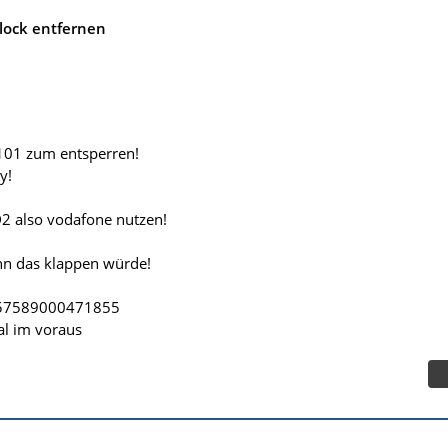
lock entfernen
6101 zum entsperren!
y!
2 also vodafone nutzen!
nn das klappen würde!
357589000471855
al im voraus