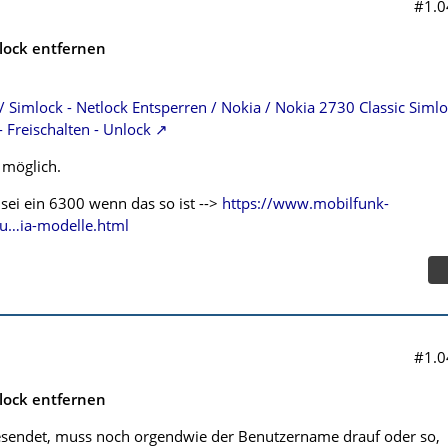
#1.0
lock entfernen
/ Simlock - Netlock Entsperren / Nokia / Nokia 2730 Classic Siml
- Freischalten - Unlock
t möglich.
 sei ein 6300 wenn das so ist -->
https://www.mobilfunk-
-u…ia-modelle.html
#1.0
lock entfernen
gesendet, muss noch orgendwie der Benutzername drauf oder so,