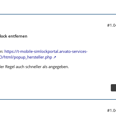
#1.0
lock entfernen
in:
https://t-mobile-simlockportal.arvato-services-
html/popup_hersteller.php
r Regel auch schneller als angegeben.
#1.0