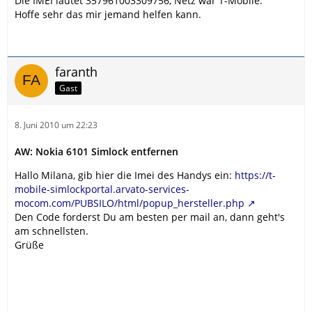
Die IMEI lautet 357961003309756, Netz war T-Mobile.
Hoffe sehr das mir jemand helfen kann.
faranth
Gast
8. Juni 2010 um 22:23
AW: Nokia 6101 Simlock entfernen
Hallo Milana, gib hier die Imei des Handys ein:
https://t-
mobile-simlockportal.arvato-services-
mocom.com/PUBSILO/html/popup_hersteller.php
Den Code forderst Du am besten per mail an, dann geht's
am schnellsten.
Grüße