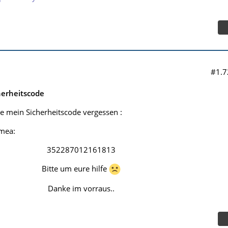
#1.7
herheitscode
 mein Sicherheitscode vergessen :
imea:
352287012161813
Bitte um eure hilfe
Danke im vorraus..