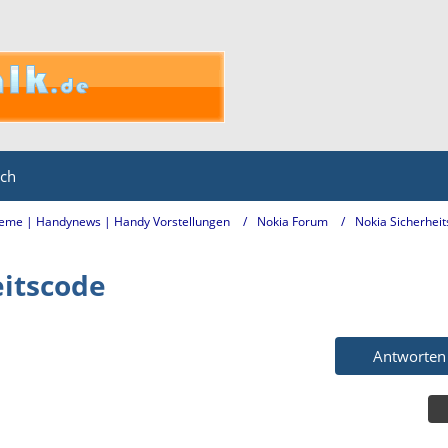
ich
eme | Handynews | Handy Vorstellungen
Nokia Forum
Nokia Sicherhei
eitscode
Antworten