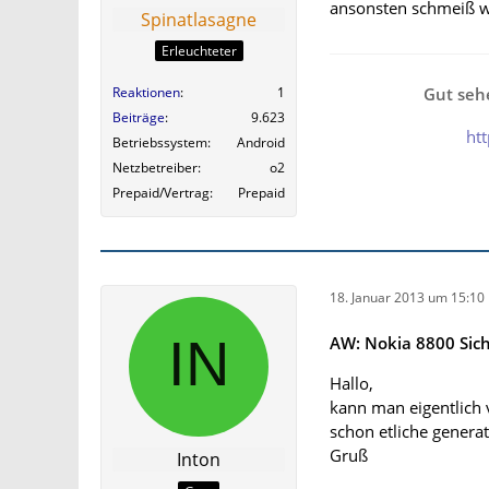
ansonsten schmeiß 
Spinatlasagne
Erleuchteter
Gut sehe
Reaktionen
1
Beiträge
9.623
ht
Betriebssystem
Android
Netzbetreiber
o2
Prepaid/Vertrag
Prepaid
18. Januar 2013 um 15:10
AW: Nokia 8800 Sic
Hallo,
kann man eigentlich
schon etliche generat
Gruß
Inton