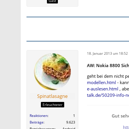
Gast
18. Januar 2013 um 18:52
AW: Nokia 8800 Sic
geht bei dem nicht p
modellen.html
- kann
e-auslesen.html
, abe
talk.de/50209-info-
Spinatlasagne
Erleuchteter
Gut sehe
Reaktionen
1
Beiträge
9.623
ht
Betriebssystem
Android