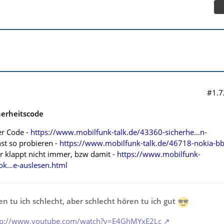
#1.7
herheitscode
er Code -
https://www.mobilfunk-talk.de/43360-sicherhe…n-
st so probieren -
https://www.mobilfunk-talk.de/46718-nokia-b
r klappt nicht immer, bzw damit -
https://www.mobilfunk-
nok…e-auslesen.html
n tu ich schlecht, aber schlecht hören tu ich gut
tp://www.youtube.com/watch?v=E4GhMYxE2Lc