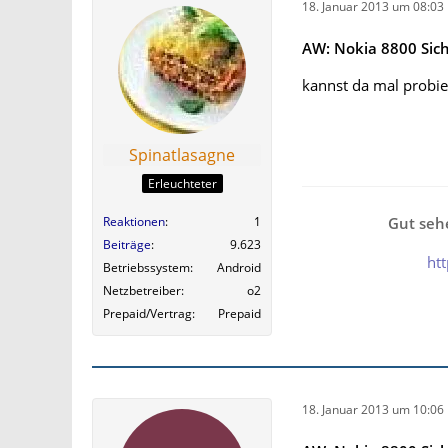
18. Januar 2013 um 08:03
AW: Nokia 8800 Sic
kannst da mal probie
Spinatlasagne
Erleuchteter
Gut sehe
Reaktionen
1
Beiträge
9.623
ht
Betriebssystem
Android
Netzbetreiber
o2
Prepaid/Vertrag
Prepaid
18. Januar 2013 um 10:06