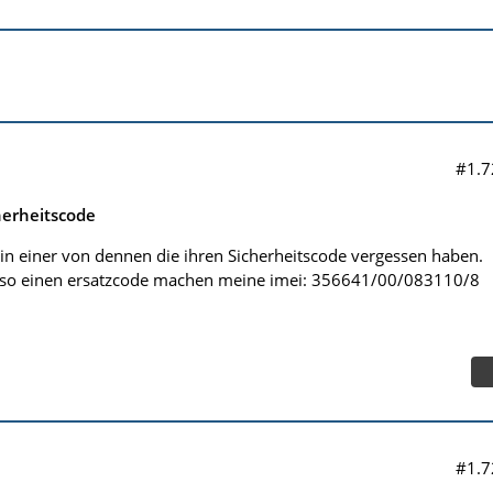
#1.7
herheitscode
 bin einer von dennen die ihren Sicherheitscode vergessen haben.
r so einen ersatzcode machen meine imei: 356641/00/083110/8
#1.7