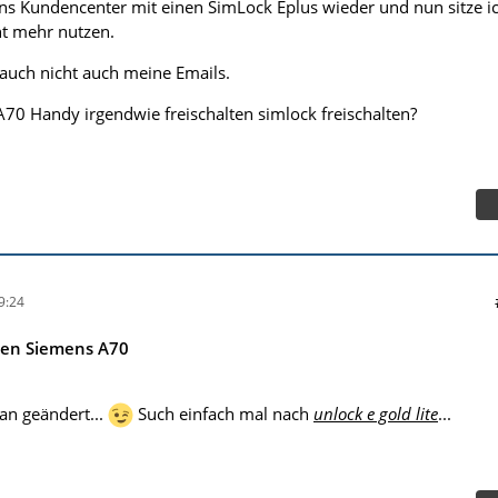
s Kundencenter mit einen SimLock Eplus wieder und nun sitze i
ht mehr nutzen.
 auch nicht auch meine Emails.
A70 Handy irgendwie freischalten simlock freischalten?
9:24
nen Siemens A70
an geändert...
Such einfach mal nach
unlock e gold lite
...