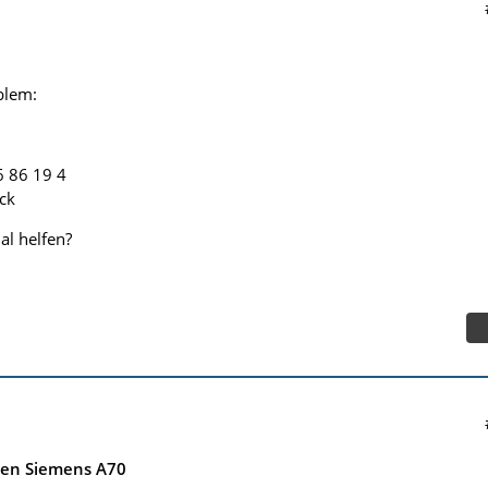
blem:
6 86 19 4
ck
al helfen?
nen Siemens A70