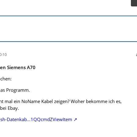
0:10
nen Siemens A70
achen:
das Programm.
icht mal ein NoName Kabel zeigen? Woher bekomme ich es,
bei Ebay.
/Flash-Datenkab…1QQcmdZViewItem