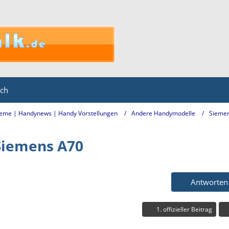
ich
eme | Handynews | Handy Vorstellungen
Andere Handymodelle
Sieme
Siemens A70
Antworten
1. offizieller Beitrag