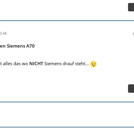
0:34
nen Siemens A70
t alles das wo
NICHT
Siemens drauf steht...