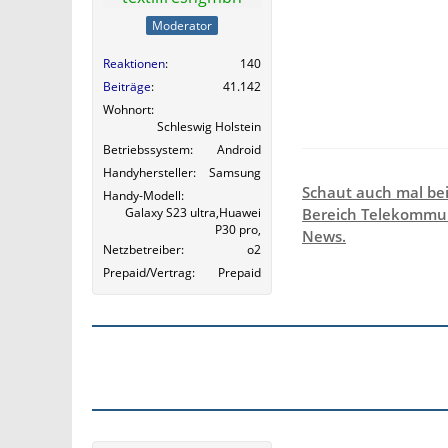
Moderator
Reaktionen
140
Beiträge
41.142
Wohnort
Schleswig Holstein
Betriebssystem
Android
Handyhersteller
Samsung
Schaut auch mal be
Handy-Modell
Galaxy S23 ultra,Huawei
Bereich Telekommun
P30 pro,
News.
Netzbetreiber
o2
Prepaid/Vertrag
Prepaid