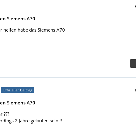
nen Siemens A70
ir helfen habe das Siemens A70
Offizieller Beitrag
nen Siemens A70
r ???
rdings 2 Jahre gelaufen sein !!