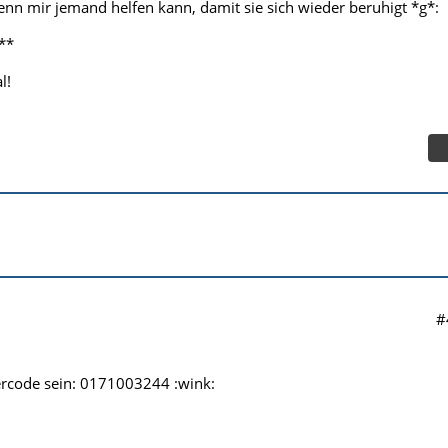
wenn mir jemand helfen kann, damit sie sich wieder beruhigt *g*:
**
l!
#
ercode sein: 0171003244 :wink: