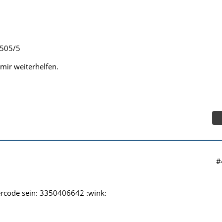
4505/5
mir weiterhelfen.
#
ercode sein: 3350406642 :wink: