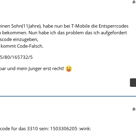
#
inen Sohn(11Jahre), habe nun bei T-Mobile die Entsperrcodes
h bekommen. Nun habe ich das problem das ich aufgefordert
tscode einzugeben,
, kommt Code-Falsch.
845/80/165732/5
ar und mein Junger erst recht!
#
rcode für das 3310 sein: 1503306205 :wink: