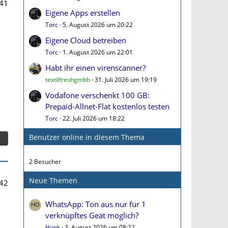
41
Eigene Apps erstellen
Torc
5. August 2026 um 20:22
Eigene Cloud betreiben
Torc
1. August 2026 um 22:01
Habt ihr einen virenscanner?
textilfreshgmbh
31. Juli 2026 um 19:19
Vodafone verschenkt 100 GB:
Prepaid-Allnet-Flat kostenlos testen
Torc
22. Juli 2026 um 18:22
Benutzer online in diesem Thema
2 Besucher
Neue Themen
42
WhatsApp: Ton aus nur für 1
verknüpftes Geät möglich?
Honk
3. August 2026 um 08:22