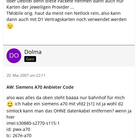
oder Debitel denn diese Packete nehmen dann auch nur
Karten der jeweiligen Provider ...
TMobile orig. haut da meist nen Netlock rein, also kann
dann auch mit D1 Vertragskarten noch verwendet werden
Dolma
Gast
20. Mai 2007 um 22:11
AW: Siemens A70 Anbieter Code
also was alles da oben steht bääää nur bahnhof für mich
ich habe ein siemens a70 mit vfd2 [s1] ist ja wohl d2
simlock kann man das OHNE datenkabel entfernen? wenn ja
hier
imei:s30880-s2770-s115-1
id: pwx-a70
tc: 267e-a70