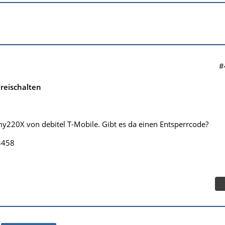
#
reischalten
y220X von debitel T-Mobile. Gibt es da einen Entsperrcode?
3458