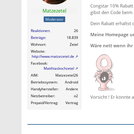
Congstar 10% Rabatt 
Matzezetel
gibst den Code beim
Moderator
Dein Rabatt erhältst 
Reaktionen
26
Meine Homepage und
Beiträge
18.839
Wohnort
Zetel
Wäre nett wenn ihr 
Website
http://www.matzezetel.de
Facebook
Matthiaskochzetel
AIM
Matzezetel26
Betriebssystem
Android
Handyhersteller
Andere
Netzbetreiber
o2
Vorsicht ! Er könnte 
Prepaid/Vertrag
Vertrag