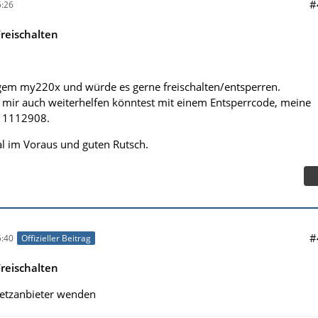
#
:26
reischalten
agem my220x und würde es gerne freischalten/entsperren.
mir auch weiterhelfen könntest mit einem Entsperrcode, meine
011112908.
l im Voraus und guten Rutsch.
#
:40
Offizieller Beitrag
reischalten
netzanbieter wenden