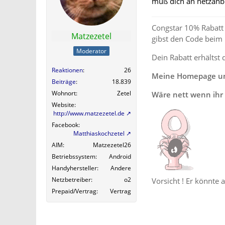
muß dich an netzanbi
Congstar 10% Rabatt 
Matzezetel
gibst den Code beim
Moderator
Dein Rabatt erhältst 
Reaktionen
26
Meine Homepage und
Beiträge
18.839
Wohnort
Zetel
Wäre nett wenn ihr 
Website
http://www.matzezetel.de
Facebook
Matthiaskochzetel
AIM
Matzezetel26
Betriebssystem
Android
Handyhersteller
Andere
Netzbetreiber
o2
Vorsicht ! Er könnte 
Prepaid/Vertrag
Vertrag