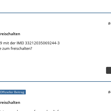
#
reischalten
9 mit der IMEI 33212035069244-3
e zum freischalten?
#
Offizieller Beitrag
reischalten