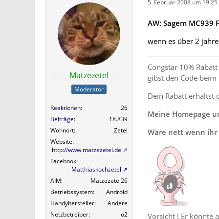
5. Februar 2008 um 19:25
AW: Sagem MC939 F
wenn es über 2 jahre
Congstar 10% Rabatt 
Matzezetel
gibst den Code beim
Moderator
Dein Rabatt erhältst 
Reaktionen
26
Meine Homepage und
Beiträge
18.839
Wohnort
Zetel
Wäre nett wenn ihr 
Website
http://www.matzezetel.de
Facebook
Matthiaskochzetel
AIM
Matzezetel26
Betriebssystem
Android
Handyhersteller
Andere
Netzbetreiber
o2
Vorsicht ! Er könnte 