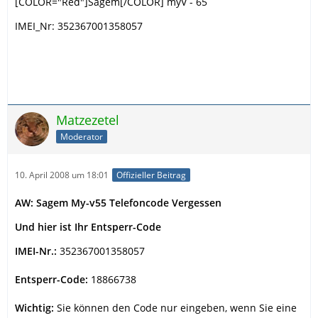
[COLOR="Red"]Sagem[/COLOR] myV - 65
IMEI_Nr: 352367001358057
Matzezetel
Moderator
10. April 2008 um 18:01
Offizieller Beitrag
AW: Sagem My-v55 Telefoncode Vergessen
Und hier ist Ihr Entsperr-Code
IMEI-Nr.:
352367001358057
Entsperr-Code:
18866738
Wichtig:
Sie können den Code nur eingeben, wenn Sie eine