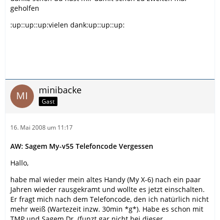
geholfen
:up::up::up:vielen dank:up::up::up:
minibacke
Gast
16. Mai 2008 um 11:17
AW: Sagem My-v55 Telefoncode Vergessen
Hallo,
habe mal wieder mein altes Handy (My X-6) nach ein paar
Jahren wieder rausgekramt und wollte es jetzt einschalten.
Er fragt mich nach dem Telefoncode, den ich natürlich nicht
mehr weiß (Wartezeit inzw. 30min *g*). Habe es schon mit
TMP und Sagem Dr. (funzt gar nicht bei dieser