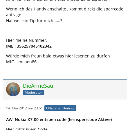
Wenn ich das Handy anschalte , kommt direkt die sperrcode
abfrage .
Hat wer ein Tip für mich .....?
Hier meine Nummer.
IMEI: 356257045102342
Würde mich freun bald etwas hier lesenen zu dürfen
MfG Lenchen86
DieArmeSau
Moderator
14. Mai 2012 um 23:51
Offizieller Beitrag
AW: Nokia X7-00 entsperrcode (fernsperrcode Aktive)
Hier gibts (k)ein Code